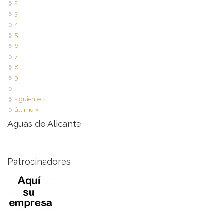
2
3
4
5
6
7
8
9
…
siguiente ›
último »
Aguas de Alicante
Patrocinadores