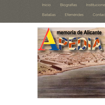
Inicio
Biografías
Institucion
Batallas
Efemérides
Contac