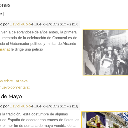
iones
al
do por
David Rubio
el Jue, 04/08/2016 - 21:13
 venía celebrándose
de años antes, la primera
cumentada de la celebración de Carnaval es de
do el Gobernador político y militar de Alicante
manat
le dirige una petició
ás
sobre Carnaval
nuevo comentario
 de Mayo
do por
David Rubio
el Jue, 04/08/2016 - 21:15
 la tradición
,
esta costumbre de algunas
s de España de decorar con cruces de flores las
el primer fin de semana de mayo vendría de la