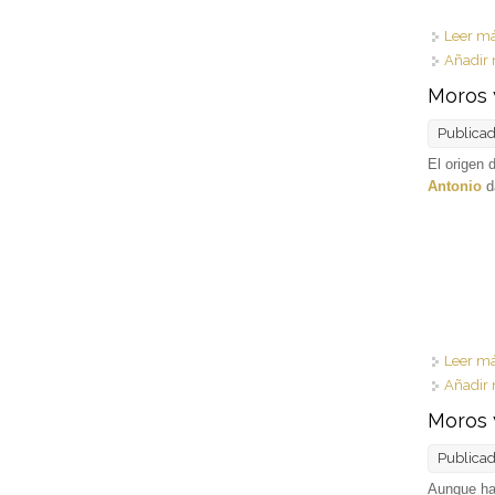
Leer m
Añadir 
Moros 
Publica
El origen d
Antonio
d
Leer m
Añadir 
Moros y
Publica
Aunque h