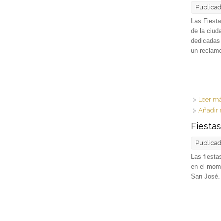
Publica
Las Fiesta
de la ciud
dedicadas 
un reclam
Leer m
Añadir 
Fiesta
Publica
Las fiesta
en el mome
San José. 