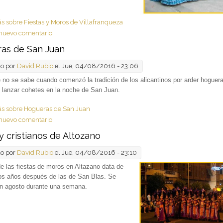
ás
sobre Fiestas y Moros de Villafranqueza
nuevo comentario
as de San Juan
do por
David Rubio
el Jue, 04/08/2016 - 23:06
 no se sabe cuando
comenzó la tradición de los alicantinos por arder hogueras
 lanzar cohetes en la noche de San Juan.
ás
sobre Hogueras de San Juan
nuevo comentario
y cristianos de Altozano
do por
David Rubio
el Jue, 04/08/2016 - 23:10
e las fiestas
de moros en Altazano data de
os años después de las de San Blas. Se
en agosto durante una semana.