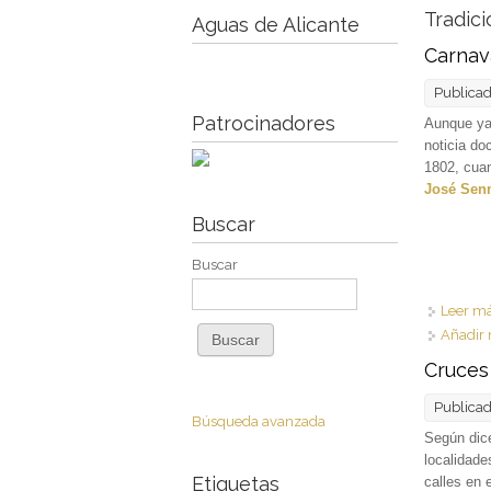
Tradic
Aguas de Alicante
Carnav
Publica
Patrocinadores
Aunque ya
noticia do
1802, cuan
José Sen
Buscar
Buscar
Leer m
Añadir 
Cruces
Publica
Búsqueda avanzada
Según dice
localidade
Etiquetas
calles en 