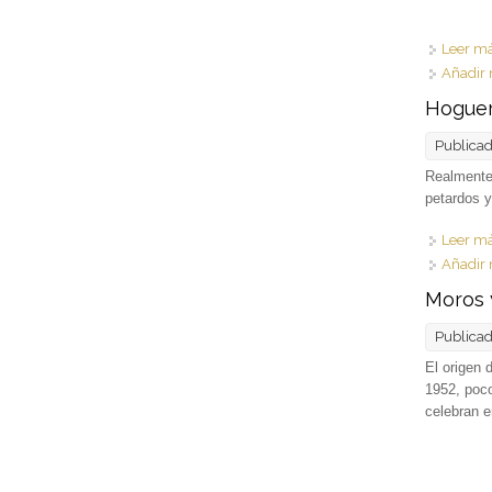
Leer m
Añadir 
Hoguer
Publica
Realmente
petardos y
Leer m
Añadir 
Moros 
Publica
El origen d
1952, poc
celebran 