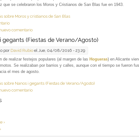
z que se celebraron los Moros y Cristianos de San Blas fue en 1943.
ás
sobre Moros y cristianos de San Blas
tario
nuevo comentario
i gegants (Fiestas de Verano/Agosto)
do por
David Rubio
el Jue, 04/08/2016 - 23:29
ón de realizar
festejos populares (al margen de las
Hogueras
) en Alicante vie
motos. Se realizaban por barrios y calles, aunque con el tiempo se fueron fu
cia el mes de agosto.
ás
sobre Nanos i gegants (Fiestas de Verano/Agosto)
nuevo comentario
s
e ›
»