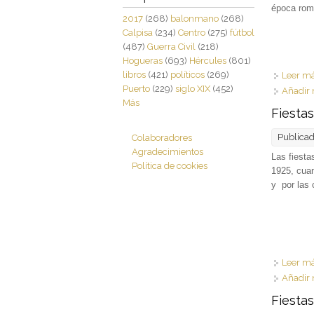
época rom
2017
(268)
balonmano
(268)
Calpisa
(234)
Centro
(275)
fútbol
(487)
Guerra Civil
(218)
Hogueras
(693)
Hércules
(801)
libros
(421)
políticos
(269)
Leer m
Puerto
(229)
siglo XIX
(452)
Añadir 
Más
Fiesta
Publica
Colaboradores
Agradecimientos
Las fiesta
Política de cookies
1925, cuan
y por las c
Leer m
Añadir 
Fiestas