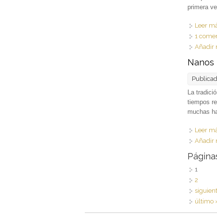
primera ve
Leer m
1 comen
Añadir 
Nanos 
Publica
La tradici
tiempos re
muchas ha
Leer m
Añadir 
Página
1
2
siguient
último 