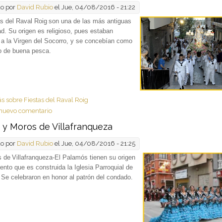
do por
David Rubio
el Jue, 04/08/2016 - 21:22
s del Raval Roig
son una de las más antiguas
ad. Su origen es religioso, pues estaban
a la Virgen del Socorro, y se concebían como
o de buena pesca.
ás
sobre Fiestas del Raval Roig
nuevo comentario
s y Moros de Villafranqueza
do por
David Rubio
el Jue, 04/08/2016 - 21:25
s de
Villafranqueza-El Palamós tienen su origen
nto que es construida la Iglesia Parroquial de
Se celebraron en honor al patrón del condado.