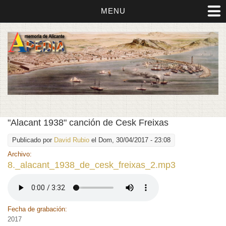
MENU
"Alacant 1938" canción de Cesk Freixas
Publicado por
David Rubio
el Dom, 30/04/2017 - 23:08
Archivo:
8._alacant_1938_de_cesk_freixas_2.mp3
Fecha de grabación:
2017