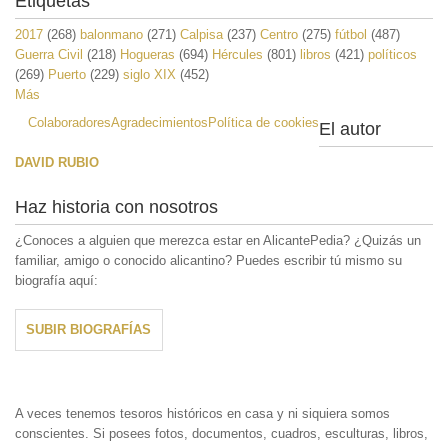
Etiquetas
2017
(268)
balonmano
(271)
Calpisa
(237)
Centro
(275)
fútbol
(487)
Guerra Civil
(218)
Hogueras
(694)
Hércules
(801)
libros
(421)
políticos
(269)
Puerto
(229)
siglo XIX
(452)
Más
Colaboradores
Agradecimientos
Política de cookies
El autor
DAVID RUBIO
Haz historia con nosotros
¿Conoces a alguien que merezca estar en AlicantePedia? ¿Quizás un
familiar, amigo o conocido alicantino? Puedes escribir tú mismo su
biografía aquí:
SUBIR BIOGRAFÍAS
A veces tenemos tesoros históricos en casa y ni siquiera somos
conscientes. Si posees fotos, documentos, cuadros, esculturas, libros,