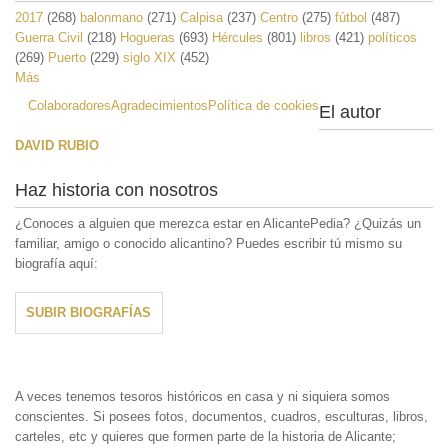
2017
(268)
balonmano
(271)
Calpisa
(237)
Centro
(275)
fútbol
(487)
Guerra Civil
(218)
Hogueras
(693)
Hércules
(801)
libros
(421)
políticos
(269)
Puerto
(229)
siglo XIX
(452)
Más
Colaboradores
Agradecimientos
Política de cookies
El autor
DAVID RUBIO
Haz historia con nosotros
¿Conoces a alguien que merezca estar en AlicantePedia? ¿Quizás un
familiar, amigo o conocido alicantino? Puedes escribir tú mismo su
biografía aquí:
SUBIR BIOGRAFÍAS
A veces tenemos tesoros históricos en casa y ni siquiera somos
conscientes. Si posees fotos, documentos, cuadros, esculturas, libros,
carteles, etc y quieres que formen parte de la historia de Alicante;