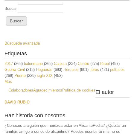
Buscar
Búsqueda avanzada
Etiquetas
2017
(268)
balonmano
(268)
Calpisa
(234)
Centro
(275)
fútbol
(487)
Guerra Civil
(218)
Hogueras
(693)
Hércules
(801)
libros
(421)
políticos
(269)
Puerto
(229)
siglo XIX
(452)
Más
Colaboradores
Agradecimientos
Política de cookies
El autor
DAVID RUBIO
Haz historia con nosotros
¿Conoces a alguien que merezca estar en AlicantePedia? ¿Quizás un
familiar, amigo o conocido alicantino? Puedes escribir tú mismo su