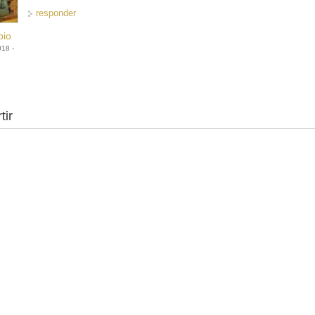
responder
bio
018 -
tir