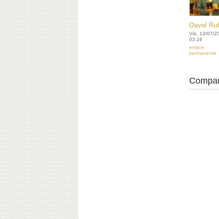
David Ru
Vie, 13/07/2
03:16
enlace
permanente
Compar