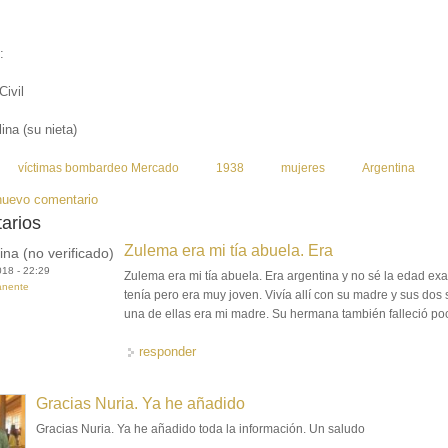
:
Civil
ina (su nieta)
:
víctimas bombardeo Mercado
1938
mujeres
Argentina
nuevo comentario
arios
Zulema era mi tía abuela. Era
ina (no verificado)
018 - 22:29
Zulema era mi tía abuela. Era argentina y no sé la edad ex
anente
tenía pero era muy joven. Vivía allí con su madre y sus dos 
una de ellas era mi madre. Su hermana también falleció po
responder
Gracias Nuria. Ya he añadido
Gracias Nuria. Ya he añadido toda la información. Un saludo