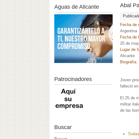
Abal P
Aguas de Alicante
Publicad
Fecha de 
Argentina
Fecha de f
25 de may
Lugar de f
Alicante
Biografía:
Patrocinadores
Joven pro
falleció en
El 25 de 
militar it
de las bo
Buscar
Todas
Buscar