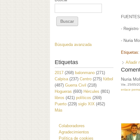
FUENTES
- Registro 
- Nuria Mol
Búsqueda avanzada
Etiquetas
Etiquetas
Añadir 
Coment
2017
(268)
balonmano
(271)
Calpisa
(237)
Centro
(275)
fútbol
Nuria Mol
(487)
Guerra Civil
(218)
Vie, 25/05/2
enlace perm
Hogueras
(693)
Hércules
(801)
libros
(421)
políticos
(269)
Puerto
(229)
siglo XIX
(452)
Más
Colaboradores
Agradecimientos
Política de cookies