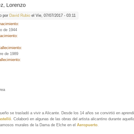
z, Lorenzo
o por
David Rubio
el Vie, 07/07/2017 - 03:11
nacimiento:
o de 1944
nacimiento:
allecimiento:
bre de 1989
allecimiento:
:
rea
eño se trasladó a vivir a Alicante. Desde los 14 años se convirtió en aprend
stelló
. Colaboró en algunas de las obras del artista alicantino durante aquell
famosos murales de la Dama de Elche en el
Aeropuerto
.