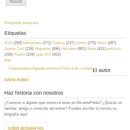
Búsqueda avanzada
Etiquetas
2017
(268)
balonmano
(271)
Calpisa
(237)
Centro
(275)
fútbol
(487)
Guerra Civil
(218)
Hogueras
(696)
Hércules
(801)
libros
(421)
políticos
(269)
Puerto
(229)
siglo XIX
(452)
Más
Colaboradores
Agradecimientos
Política de cookies
El autor
DAVID RUBIO
Haz historia con nosotros
¿Conoces a alguien que merezca estar en AlicantePedia? ¿Quizás un
familiar, amigo o conocido alicantino? Puedes escribir tú mismo su
biografía aquí:
SUBIR BIOGRAFÍAS