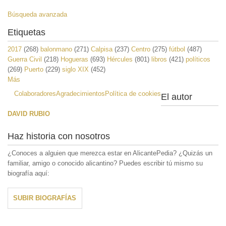
Búsqueda avanzada
Etiquetas
2017
(268)
balonmano
(271)
Calpisa
(237)
Centro
(275)
fútbol
(487)
Guerra Civil
(218)
Hogueras
(693)
Hércules
(801)
libros
(421)
políticos
(269)
Puerto
(229)
siglo XIX
(452)
Más
Colaboradores
Agradecimientos
Política de cookies
El autor
DAVID RUBIO
Haz historia con nosotros
¿Conoces a alguien que merezca estar en AlicantePedia? ¿Quizás un
familiar, amigo o conocido alicantino? Puedes escribir tú mismo su
biografía aquí:
SUBIR BIOGRAFÍAS