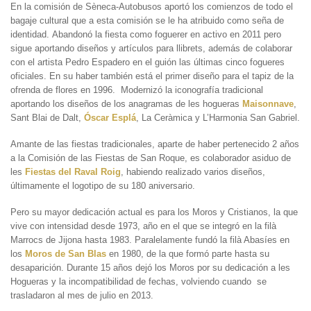
En la comisión de Sèneca-Autobusos aportó los comienzos de todo el
bagaje cultural que a esta comisión se le ha atribuido como seña de
identidad. Abandonó la fiesta como foguerer en activo en 2011 pero
sigue aportando diseños y artículos para llibrets, además de colaborar
con el artista Pedro Espadero en el guión las últimas cinco fogueres
oficiales. En su haber también está el primer diseño para el tapiz de la
ofrenda de flores en 1996. Modernizó la iconografía tradicional
aportando los diseños de los anagramas de les hogueras
Maisonnave
,
Sant Blai de Dalt,
Óscar Esplá
, La Ceràmica y L’Harmonia San Gabriel.
Amante de las fiestas tradicionales, aparte de haber pertenecido 2 años
a la Comisión de las Fiestas de San Roque, es colaborador asiduo de
les
Fiestas del Raval Roig
, habiendo realizado varios diseños,
últimamente el logotipo de su 180 aniversario.
Pero su mayor dedicación actual es para los Moros y Cristianos, la que
vive con intensidad desde 1973, año en el que se integró en la filà
Marrocs de Jijona hasta 1983. Paralelamente fundó la filà Abasíes en
los
Moros de San Blas
en 1980, de la que formó parte hasta su
desaparición. Durante 15 años dejó los Moros por su dedicación a les
Hogueras y la incompatibilidad de fechas, volviendo cuando se
trasladaron al mes de julio en 2013.