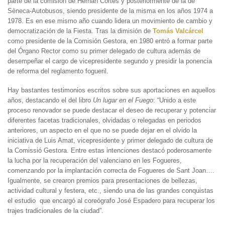
parte de la comisión de Hernán Cortés y posteriormente de la de
Sèneca-Autobusos, siendo presidente de la misma en los años 1974 a
1978. Es en ese mismo año cuando lidera un movimiento de cambio y
democratización de la Fiesta. Tras la dimisión de
Tomás Valcárcel
como presidente de la Comisión Gestora, en 1980 entró a formar parte
del Órgano Rector como su primer delegado de cultura además de
desempeñar el cargo de vicepresidente segundo y presidir la ponencia
de reforma del reglamento fogueril.
Hay bastantes testimonios escritos sobre sus aportaciones en aquellos
años, destacando el del libro
Un lugar en el Fuego
: “Unido a este
proceso renovador se puede destacar el deseo de recuperar y potenciar
diferentes facetas tradicionales, olvidadas o relegadas en periodos
anteriores, un aspecto en el que no se puede dejar en el olvido la
iniciativa de Luis Amat, vicepresidente y primer delegado de cultura de
la Comissió Gestora. Entre estas intenciones destacó poderosamente
la lucha por la recuperación del valenciano en les Fogueres,
comenzando por la implantación correcta de Fogueres de Sant Joan….
Igualmente, se crearon premios para presentaciones de bellezas,
actividad cultural y festera, etc., siendo una de las grandes conquistas
el estudio que encargó al coreógrafo José Espadero para recuperar los
trajes tradicionales de la ciudad”.