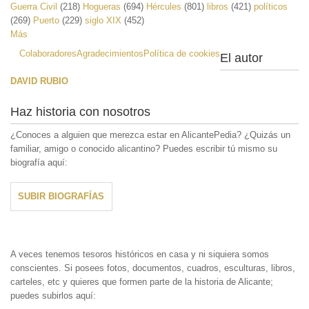
Guerra Civil
(218)
Hogueras
(694)
Hércules
(801)
libros
(421)
políticos
(269)
Puerto
(229)
siglo XIX
(452)
Más
Colaboradores
Agradecimientos
Política de cookies
El autor
DAVID RUBIO
Haz historia con nosotros
¿Conoces a alguien que merezca estar en AlicantePedia? ¿Quizás un
familiar, amigo o conocido alicantino? Puedes escribir tú mismo su
biografía aquí:
SUBIR BIOGRAFÍAS
A veces tenemos tesoros históricos en casa y ni siquiera somos
conscientes. Si posees fotos, documentos, cuadros, esculturas, libros,
carteles, etc y quieres que formen parte de la historia de Alicante;
puedes subirlos aquí: