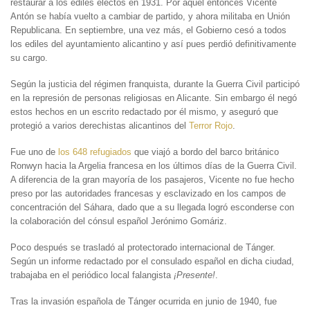
restaurar a los ediles electos en 1931. Por aquel entonces Vicente
Antón se había vuelto a cambiar de partido, y ahora militaba en Unión
Republicana. En septiembre, una vez más, el Gobierno cesó a todos
los ediles del ayuntamiento alicantino y así pues perdió definitivamente
su cargo.
Según la justicia del régimen franquista, durante la Guerra Civil participó
en la represión de personas religiosas en Alicante. Sin embargo él negó
estos hechos en un escrito redactado por él mismo, y aseguró que
protegió a varios derechistas alicantinos del
Terror Rojo
.
Fue uno de
los 648 refugiados
que viajó a bordo del barco británico
Ronwyn hacia la Argelia francesa en los últimos días de la Guerra Civil.
A diferencia de la gran mayoría de los pasajeros, Vicente no fue hecho
preso por las autoridades francesas y esclavizado en los campos de
concentración del Sáhara, dado que a su llegada logró esconderse con
la colaboración del cónsul español Jerónimo Gomáriz.
Poco después se trasladó al protectorado internacional de Tánger.
Según un informe redactado por el consulado español en dicha ciudad,
trabajaba en el periódico local falangista
¡Presente!
.
Tras la invasión española de Tánger ocurrida en junio de 1940, fue