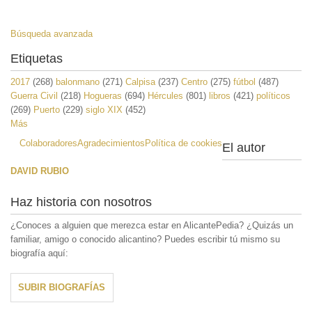
Búsqueda avanzada
Etiquetas
2017
(268)
balonmano
(271)
Calpisa
(237)
Centro
(275)
fútbol
(487)
Guerra Civil
(218)
Hogueras
(694)
Hércules
(801)
libros
(421)
políticos
(269)
Puerto
(229)
siglo XIX
(452)
Más
Colaboradores
Agradecimientos
Política de cookies
El autor
DAVID RUBIO
Haz historia con nosotros
¿Conoces a alguien que merezca estar en AlicantePedia? ¿Quizás un
familiar, amigo o conocido alicantino? Puedes escribir tú mismo su
biografía aquí:
SUBIR BIOGRAFÍAS