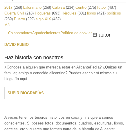
2017
(268)
balonmano
(268)
Calpisa
(234)
Centro
(275)
fútbol
(487)
Guerra Civil
(218)
Hogueras
(693)
Hércules
(801)
libros
(421)
políticos
(269)
Puerto
(229)
siglo XIX
(452)
Más
Colaboradores
Agradecimientos
Política de cookies
El autor
DAVID RUBIO
Haz historia con nosotros
¿Conoces a alguien que merezca estar en AlicantePedia? ¿Quizás un
familiar, amigo o conocido alicantino? Puedes escribir tú mismo su
biografía aquí:
SUBIR BIOGRAFÍAS
A veces tenemos tesoros históricos en casa y ni siquiera somos
conscientes. Si posees fotos, documentos, cuadros, esculturas, libros,
carteles, etc y quieres que formen parte de la historia de Alicante;