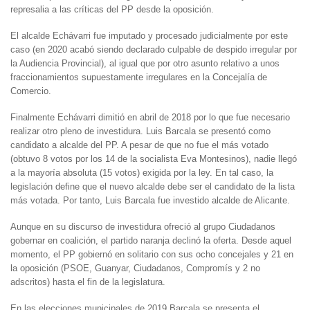
represalia a las críticas del PP desde la oposición.
El alcalde Echávarri fue imputado y procesado judicialmente por este
caso (en 2020 acabó siendo declarado culpable de despido irregular por
la Audiencia Provincial), al igual que por otro asunto relativo a unos
fraccionamientos supuestamente irregulares en la Concejalía de
Comercio.
Finalmente Echávarri dimitió en abril de 2018 por lo que fue necesario
realizar otro pleno de investidura. Luis Barcala se presentó como
candidato a alcalde del PP. A pesar de que no fue el más votado
(obtuvo 8 votos por los 14 de la socialista Eva Montesinos), nadie llegó
a la mayoría absoluta (15 votos) exigida por la ley. En tal caso, la
legislación define que el nuevo alcalde debe ser el candidato de la lista
más votada. Por tanto, Luis Barcala fue investido alcalde de Alicante.
Aunque en su discurso de investidura ofreció al grupo Ciudadanos
gobernar en coalición, el partido naranja declinó la oferta. Desde aquel
momento, el PP gobiernó en solitario con sus ocho concejales y 21 en
la oposición (PSOE, Guanyar, Ciudadanos, Compromís y 2 no
adscritos) hasta el fin de la legislatura.
En las elecciones municipales de 2019 Barcala se presenta el