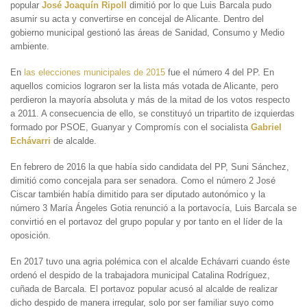
popular
José Joaquín Ripoll
dimitió por lo que Luis Barcala pudo
asumir su acta y convertirse en concejal de Alicante. Dentro del
gobierno municipal gestionó las áreas de Sanidad, Consumo y Medio
ambiente.
En
las elecciones municipales de 2015
fue el número 4 del PP. En
aquellos comicios lograron ser la lista más votada de Alicante, pero
perdieron la mayoría absoluta y más de la mitad de los votos respecto
a 2011. A consecuencia de ello, se constituyó un tripartito de izquierdas
formado por PSOE, Guanyar y Compromís con el socialista
Gabriel
Echávarri
de alcalde.
En febrero de 2016 la que había sido candidata del PP, Suni Sánchez,
dimitió como concejala para ser senadora. Como el número 2 José
Ciscar también había dimitido para ser diputado autonómico y la
número 3 María Ángeles Gotia renunció a la portavocía, Luis Barcala se
convirtió en el portavoz del grupo popular y por tanto en el líder de la
oposición.
En 2017 tuvo una agria polémica con el alcalde Echávarri cuando éste
ordenó el despido de la trabajadora municipal Catalina Rodríguez,
cuñada de Barcala. El portavoz popular acusó al alcalde de realizar
dicho despido de manera irregular, solo por ser familiar suyo como