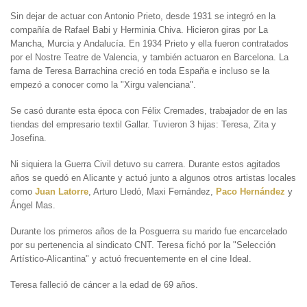
Sin dejar de actuar con Antonio Prieto, desde 1931 se integró en la
compañía de Rafael Babi y Herminia Chiva. Hicieron giras por La
Mancha, Murcia y Andalucía. En 1934 Prieto y ella fueron contratados
por el Nostre Teatre de Valencia, y también actuaron en Barcelona. La
fama de Teresa Barrachina creció en toda España e incluso se la
empezó a conocer como la "Xirgu valenciana".
Se casó durante esta época con Félix Cremades, trabajador de en las
tiendas del empresario textil Gallar. Tuvieron 3 hijas: Teresa, Zita y
Josefina.
Ni siquiera la Guerra Civil detuvo su carrera. Durante estos agitados
años se quedó en Alicante y actuó junto a algunos otros artistas locales
como
Juan Latorre
, Arturo Lledó, Maxi Fernández,
Paco Hernández
y
Ángel Mas.
Durante los primeros años de la Posguerra su marido fue encarcelado
por su pertenencia al sindicato CNT. Teresa fichó por la "Selección
Artístico-Alicantina" y actuó frecuentemente en el cine Ideal.
Teresa falleció de cáncer a la edad de 69 años.