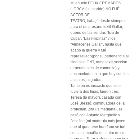
Mi abuelo FELIX CREMADES
lLORCA,(su marido) NO FUÉ
ACTOR DE
TEATRO, trabajó desde siempre
para el empresario textil Gallar,
dueño de las tiendas ''Isla de
Cuba'', ''Las Filipinas'' y los
''Almacenes Gallar'', hasta que
acabo la guerra y fué
represaliado(por su pertenencia al
sindicato CNT, ramo textil,seccion
dependientes de comercio) y
encarcelado en lo que hoy son los
actuales juzgados.
Tambien es inexacto que solo
tuviera dos hijas, fueron tres,
Teresa (la mayor), casada con
José Bressó, continuadora de la
profesion, Zita (la mediana), se
casó con Antonio Margüello y
Josefina (mi madre)la más joven,
que al quedarse huerfana se fué
con la compañia de teatro de su
hermana Teresa, donde conoció a