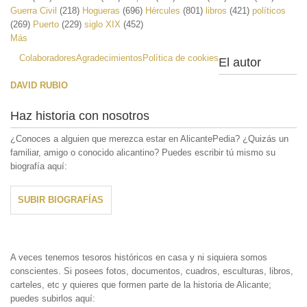
Guerra Civil
(218)
Hogueras
(696)
Hércules
(801)
libros
(421)
políticos
(269)
Puerto
(229)
siglo XIX
(452)
Más
Colaboradores
Agradecimientos
Política de cookies
El autor
DAVID RUBIO
Haz historia con nosotros
¿Conoces a alguien que merezca estar en AlicantePedia? ¿Quizás un
familiar, amigo o conocido alicantino? Puedes escribir tú mismo su
biografía aquí:
SUBIR BIOGRAFÍAS
A veces tenemos tesoros históricos en casa y ni siquiera somos
conscientes. Si posees fotos, documentos, cuadros, esculturas, libros,
carteles, etc y quieres que formen parte de la historia de Alicante;
puedes subirlos aquí: