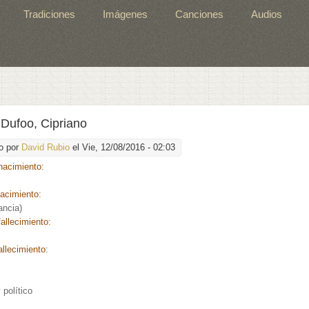
Tradiciones
Imágenes
Canciones
Audios
Dufoo, Cipriano
o por
David Rubio
el Vie, 12/08/2016 - 02:03
nacimiento:
nacimiento:
ancia)
allecimiento:
allecimiento:
:
político
: