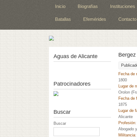
Inicio
Biografías
Instituciones
Batallas
Efemérides
Contacto
Bergez 
Aguas de Alicante
Publicad
Fecha de 
1800
Patrocinadores
Lugar de 
Orolon (Fr
Fecha de f
1875
Lugar de f
Buscar
Alicante
Profesión
Buscar
Abogado y 
Militancia