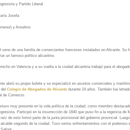
ogresista y Partido Liberal
aría Josefa
:
 (menor) y Anselmo
l seno de una familia de comerciantes franceses instalados en Alicante. Su
fue un famoso político alicantino.
recho en Valencia y a su vuelta a la ciudad alicantina trabajó para el abogad
te abrió su propio bufete y se especializó en asuntos comerciales y marítimo
 del
Colegio de Abogados de Alicante
durante 24 años. También fue letrado
al de Comercio.
tuvo muy presente en la vida política de la ciudad, como miembro destacad
ogresista. Participó en la insurrección de 1840 que puso fin a la regencia de 
A raíz de esto formó parte de la junta provisional del gobierno provincial. Luego
 alcalde segundo de la ciudad. Tuvo serios enfrentamientos con el poderoso 
 Safont.