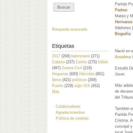
Partido Pr
Padres:
Mateo y M
Hermanos
Ildefonso
Búsqueda avanzada
Biografía:
Etiquetas
Nació en e
2017
(268)
balonmano
(271)
Anselmo
Calpisa
(237)
Centro
(275)
fútbol
(487)
Guerra Civil
(218)
Estudió De
Hogueras
(693)
Hércules
(801)
Jover.
libros
(421)
políticos
(269)
Más adelan
Puerto
(229)
siglo XIX
(452)
de decano
Más
del Tribun
Colaboradores
También es
Agradecimientos
Partido Pr
Política de cookies
Cristina. 
concejal y
local José