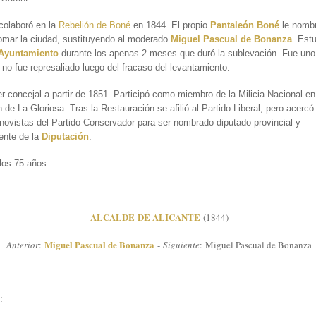
colaboró en la
Rebelión de Boné
en 1844. El propio
Pantaleón Boné
le nombr
omar la ciudad, sustituyendo al moderado
Miguel Pascual de Bonanza
. Est
Ayuntamiento
durante los apenas 2 meses que duró la sublevación. Fue uno
no fue represaliado luego del fracaso del levantamiento.
er concejal a partir de 1851. Participó como miembro de la Milicia Nacional en
 de La Gloriosa. Tras la Restauración se afilió al Partido Liberal, pero acercó
novistas del Partido Conservador para ser nombrado diputado provincial y
ente de la
Diputación
.
 los 75 años.
ALCALDE DE ALICANTE
(1844)
Miguel Pascual de Bonanza
Anterior
:
-
Siguiente
: Miguel Pascual de Bonanza
FUENTES