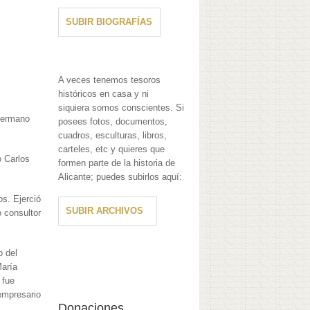
SUBIR BIOGRAFÍAS
A veces tenemos tesoros
históricos en casa y ni
siquiera somos conscientes. Si
 hermano
posees fotos, documentos,
cuadros, esculturas, libros,
carteles, etc y quieres que
o Carlos
formen parte de la historia de
Alicante; puedes subirlos aquí:
s. Ejerció
SUBIR ARCHIVOS
 consultor
o del
María
 fue
empresario
Donaciones