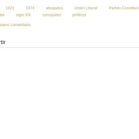
:
1821
1874
abogados
Unión Liberal
Partido Constituc
tas
siglo XIX
concejales
políticos
nuevo comentario
tir