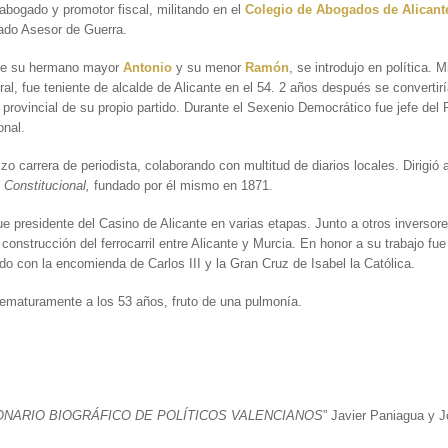
 abogado y promotor fiscal, militando en el
Colegio de Abogados de Alicant
ado Asesor de Guerra.
que su hermano mayor
Antonio
y su menor
Ramón
, se introdujo en política. M
ral, fue teniente de alcalde de Alicante en el 54. 2 años después se convertir
 provincial de su propio partido. Durante el Sexenio Democrático fue jefe del 
onal.
o carrera de periodista, colaborando con multitud de diarios locales. Dirigió
 Constitucional,
fundado por él mismo en 1871.
e presidente del Casino de Alicante en varias etapas. Junto a otros inversore
 construcción del ferrocarril entre Alicante y Murcia. En honor a su trabajo fue
o con la encomienda de Carlos III y la Gran Cruz de Isabel la Católica.
rematuramente a los 53 años, fruto de una pulmonía.
FUENTE:
ONARIO BIOGRÁFICO DE POLÍTICOS VALENCIANOS
” Javier Paniagua y J