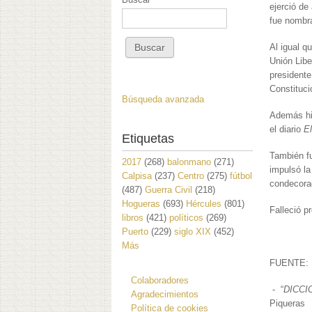
ejerció de
fue nombr
Al igual 
Unión Libe
presidente
Constituci
Búsqueda avanzada
Además hiz
el diario
El
Etiquetas
También fu
2017
(268)
balonmano
(271)
impulsó la
Calpisa
(237)
Centro
(275)
fútbol
condecorad
(487)
Guerra Civil
(218)
Hogueras
(693)
Hércules
(801)
Falleció p
libros
(421)
políticos
(269)
Puerto
(229)
siglo XIX
(452)
Más
Colaboradores
- “
DICCI
Agradecimientos
Piqueras
Política de cookies