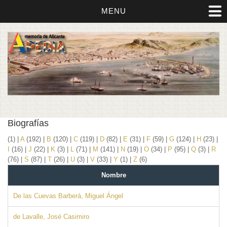
MENU
Biografías
(1)
|
A
(192)
|
B
(120)
|
C
(119)
|
D
(82)
|
E
(31)
|
F
(59)
|
G
(124)
|
H
(23)
|
I
(16)
|
J
(22)
|
K
(3)
|
L
(71)
|
M
(141)
|
N
(19)
|
O
(34)
|
P
(95)
|
Q
(3)
|
R
(76)
|
S
(87)
|
T
(26)
|
U
(3)
|
V
(33)
|
Y
(1)
|
Z
(6)
Nombre
De las Cuevas Barberá, Miguel Ángel
de Lavalle, José Casimiro