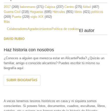
2017
(268)
balonmano
(271)
Calpisa
(237)
Centro
(275)
fútbol
(487)
Guerra Civil
(218)
Hogueras
(695)
Hércules
(801)
libros
(421)
políticos
(269)
Puerto
(229)
siglo XIX
(452)
Más
Colaboradores
Agradecimientos
Política de cookies
El autor
DAVID RUBIO
Haz historia con nosotros
¿Conoces a alguien que merezca estar en AlicantePedia? ¿Quizás un
familiar, amigo o conocido alicantino? Puedes escribir tú mismo su
biografía aquí:
SUBIR BIOGRAFÍAS
A veces tenemos tesoros históricos en casa y ni siquiera somos
conscientes. Si posees fotos, documentos, cuadros, esculturas, libros,
carteles, etc y quieres que formen parte de la historia de Alicante;