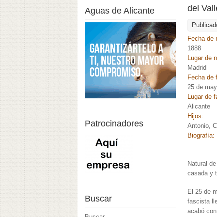
del Val
Aguas de Alicante
Publicad
Fecha de 
1888
Lugar de 
Madrid
Fecha de f
25 de may
Lugar de f
Alicante
Hijos:
Patrocinadores
Antonio, 
Biografía:
Natural de
casada y t
El 25 de 
Buscar
fascista l
acabó con 
Buscar