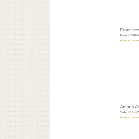
Francisco
Dom, 07/06/
enlace perm
Antona Ar
Sáb, 04/06/2
enlace perm