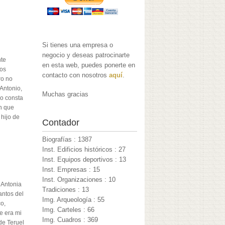
Si tienes una empresa o
negocio y deseas patrocinarte
nte
en esta web, puedes ponerte en
dos
contacto con nosotros
aquí
.
ro no
Antonio,
Muchas gracias
no consta
on que
 hijo de
Contador
Biografías : 1387
Inst. Edificios históricos : 27
Inst. Equipos deportivos : 13
Inst. Empresas : 15
Inst. Organizaciones : 10
 Antonia
Tradiciones : 13
antos del
Img. Arqueología : 55
o,
Img. Carteles : 66
e era mi
Img. Cuadros : 369
de Teruel