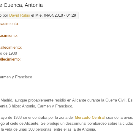
le Cuenca, Antonia
o por
David Rubio
el Mié, 04/04/2018 - 04:29
nacimiento:
nacimiento:
allecimiento:
o de 1938
allecimiento:
Carmen y Francisco
 Madrid, aunque probablemente residió en Alicante durante la Guerra Civil. E
enía 3 hijos: Antonio, Carmen y Francisco.
mayo de 1938 se encontraba por la zona del
Mercado Central
cuando la aviaci
legó al cielo de Alicante. Se produjo un descomunal bombardeo sobre la ciuda
la vida de unas 300 personas, entre ellas la de Antonia.