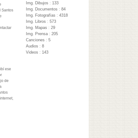
Img. Dibujos : 133
e
Img. Documentos : 84
d Santos
Img. Fotografías : 4318
e
Img. Libros : 573
o
Img. Mapas : 29
ntactar
Img. Prensa : 205
Canciones : 5
Audios : 8
Videos : 143
ibí ese
or
ijo de
a
antos
nternet,