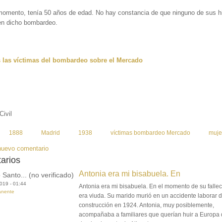
momento, tenía 50 años de edad. No hay constancia de que ninguno de sus h
 en dicho bombardeo.
 las víctimas del bombardeo sobre el Mercado
Civil
:
1888
Madrid
1938
víctimas bombardeo Mercado
muje
nuevo comentario
arios
Antonia era mi bisabuela. En
 Santo... (no verificado)
019 - 01:44
Antonia era mi bisabuela. En el momento de su falle
anente
era viuda. Su marido murió en un accidente laborar 
construcción en 1924. Antonia, muy posiblemente,
acompañaba a familiares que querían huir a Europa 