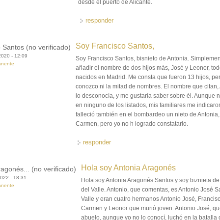
desde el puerto de Alicante.
responder
Soy Francisco Santos,
 Santos (no verificado)
2020 - 12:09
Soy Francisco Santos, bisnieto de Antonia. Simpleme
anente
añadir el nombre de dos hijos más, José y Leonor, to
nacidos en Madrid. Me consta que fueron 13 hijos, pe
conozco ni la mitad de nombres. El nombre que citan, 
lo desconocía, y me gustaría saber sobre él. Aunque 
en ninguno de los listados, mis familiares me indicar
falleció también en el bombardeo un nieto de Antonia,
Carmen, pero yo no h logrado constatarlo.
responder
Hola soy Antonia Aragonés
agonés... (no verificado)
022 - 18:31
Hola soy Antonia Aragonés Santos y soy biznieta de
anente
del Valle. Antonio, que comentas, es Antonio José S
Valle y eran cuatro hermanos Antonio José, Francisc
Carmen y Leonor que murió joven. Antonio José, qu
abuelo, aunque yo no lo conocí, luchó en la batalla 