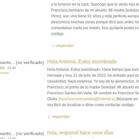
y lo hirieron en la cara. Supongo que tú serás hijo d
Francisco,hermano de mi abuelo. Mi madre,Soleda
Pérez, aún vive tiene 91 años y está perfecta aunqu
desconoce muchas cosas porque dice que antes n
comentaban nada por miedo. Nos gustaría poder co
contigo
responder
Hola Antonia. Estoy asombrado
santo... (no verificado)
022 - 21:34
Hola Antonia. Estoy asombrado. Hace tiempo que escr
anente
mensaje y hoy, 12 de julio de 2022, he entrado aquí p
casualidad. Vaya sorpresa. Yo soy de tu generación, h
Francisco, el primo de tu madre Soledad. Mi abuelo er
Francisco Santos del Valle. Mi nombre es Francisco S
Olalla.
franciscosantosolalla@hotmail.es
Búscame en i
soy fácil de localizar o dime como contactar contigo.
responder
hola, respondí hace unos días
santo... (no verificado)
022 - 17:56