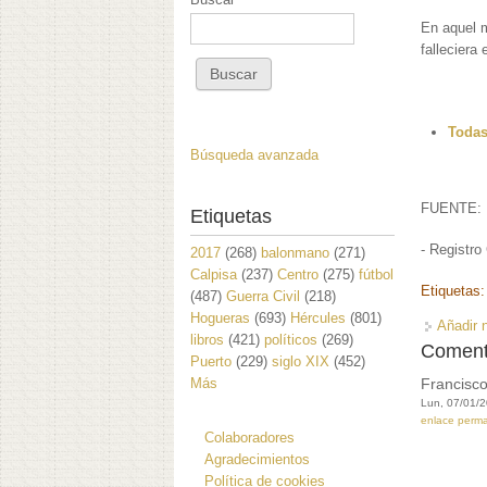
En aquel 
falleciera
Todas
Búsqueda avanzada
FUENTE:
Etiquetas
- Registro 
2017
(268)
balonmano
(271)
Calpisa
(237)
Centro
(275)
fútbol
Etiquetas
(487)
Guerra Civil
(218)
Hogueras
(693)
Hércules
(801)
Añadir 
libros
(421)
políticos
(269)
Coment
Puerto
(229)
siglo XIX
(452)
Más
Francisco
Lun, 07/01/2
enlace perm
Colaboradores
Agradecimientos
Política de cookies