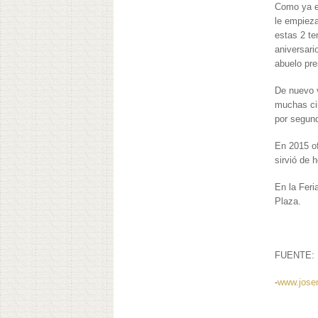
Como ya e
le empieza
estas 2 te
aniversari
abuelo pre
De nuevo v
muchas ci
por segun
En 2015 of
sirvió de 
En la Feri
Plaza.
FUENTE:
-
www.jose