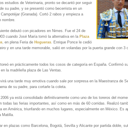
s estudios de Veterinaria, pronto se decantó por seguir
de su padre, y se presentó como becerrista en un
e Campotéjar (Granada). Cortó 2 rabos y empieza a
n nombre.
uiente debutó con picadores en Nimes. Fue el 24 de
003 cuando José María tomó la alternativa en la
Plaza
te
, en plena Feria de
Hogueras
. Enrique Ponce le cedió
rreiro y en una tarde memorable, salió en volandas por la puerta grande con 3 
toreó en prácticamente todos los cosos de categoría en España. Confirmó s
a en la madrileña plaza de Las Ventas.
virá una tarde muy emotiva cuando sale por sorpresa en la Maestranza de Sev
faena de su padre, para cortarle la coleta.
e 2006 ya está consolidado definitivamente como uno de los toreros del mome
en todas las ferias importantes, así como en más de 60 corridas. Realizó tam
ra en América, triunfando en muchos lugares, especialmente en México. Es 
 Matilla.
far en plazas como Barcelona, Bogotá, Sevilla y Alicante por partida doble, su