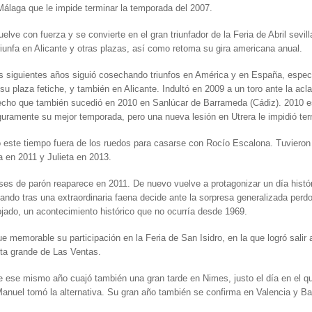
Málaga que le impide terminar la temporada del 2007.
elve con fuerza y se convierte en el gran triunfador de la Feria de Abril sevill
iunfa en Alicante y otras plazas, así como retoma su gira americana anual.
s siguientes años siguió cosechando triunfos en América y en España, espe
 su plaza fetiche, y también en Alicante. Indultó en 2009 a un toro ante la ac
hecho que también sucedió en 2010 en Sanlúcar de Barrameda (Cádiz). 2010 
uramente su mejor temporada, pero una nueva lesión en Utrera le impidió ter
este tiempo fuera de los ruedos para casarse con Rocío Escalona. Tuvieron 
 en 2011 y Julieta en 2013.
es de parón reaparece en 2011. De nuevo vuelve a protagonizar un día histó
uando tras una extraordinaria faena decide ante la sorpresa generalizada perdo
rojado, un acontecimiento histórico que no ocurría desde 1969.
e memorable su participación en la Feria de San Isidro, en la que logró salir
rta grande de Las Ventas.
e ese mismo año cuajó también una gran tarde en Nimes, justo el día en el q
nuel tomó la alternativa. Su gran año también se confirma en Valencia y Ba