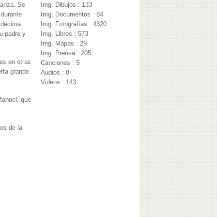
ranza. Se
Img. Dibujos : 133
 durante
Img. Documentos : 84
l décima
Img. Fotografías : 4320
su padre y
Img. Libros : 573
Img. Mapas : 29
Img. Prensa : 205
es en otras
Canciones : 5
rta grande
Audios : 8
Videos : 143
Manuel, que
ros de la