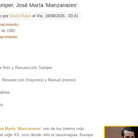
mper, José María 'Manzanares'
o por
David Rubio
el Vie, 19/08/2016 - 03:41
nacimiento:
o de 1982
nacimiento:
:
a Dols y Resurección Samper
:
, Resurección (mayores) y Manuel (menor)
alona
ia
sé María ‘Manzanares’
uno de los toreros más
l siglo XX, vive desde niño la tauromaquia. Aunque