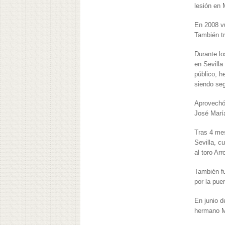
lesión en 
En 2008 vu
También tr
Durante lo
en Sevilla
público, 
siendo seg
Aprovechó 
José María
Tras 4 mes
Sevilla, c
al toro Ar
También fu
por la pue
En junio d
hermano Ma