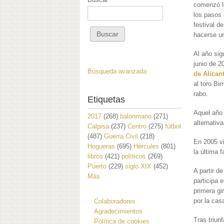
comenzó lo
los pasos 
festival d
hacerse u
Al año sig
junio de 2
Búsqueda avanzada
de Alican
al toro Bi
rabo.
Etiquetas
Aquel año 
2017
(268)
balonmano
(271)
alternativ
Calpisa
(237)
Centro
(275)
fútbol
(487)
Guerra Civil
(218)
En 2005 vi
Hogueras
(695)
Hércules
(801)
la última 
libros
(421)
políticos
(269)
Puerto
(229)
siglo XIX
(452)
A partir d
Más
participa 
primera gi
por la casa
Colaboradores
Agradecimientos
Tras triun
Política de cookies