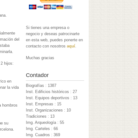
ana.
Si tienes una empresa o
cialmente
negocio y deseas patrocinarte
lamación del
en esta web, puedes ponerte en
estaba
contacto con nosotros
aquí
.
minarla.
Muchas gracias
2 hijos:
Contador
rico en
Biografías : 1387
nar la vida
Inst. Edificios históricos : 27
Inst. Equipos deportivos : 13
Inst. Empresas : 15
 a hombros
Inst. Organizaciones : 10
Tradiciones : 13
Img. Arqueología : 55
ue su
Img. Carteles : 66
rcelona.
Img. Cuadros : 369