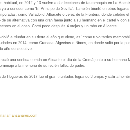
s habitual, en 2012 y 13 vuelve a dar lecciones de tauromaquia en La Maest
 ya a conocer como ‘El Príncipe de Sevilla’. También triunfó en otros lugares
mporadas, como Valladolid, Albacete o Jérez de la Frontera, donde celebró e
o de su alternativa con una gran faena junto a su hermano en el cartel y con 
sentes en el coso. Cortó poco después 4 orejas y un rabo en Alicante.
olvió a triunfar en su tierra al año que viene, así como tuvo tardes memorabl
udades en 2014, como Granada, Algeciras o Nimes, en donde salió por la pue
do año consecutivo.
reció una sentida corrida en Alicante el día de la Cremá junto a su hermano 
homenaje a la memoria de su recién fallecido padre.
a de Hogueras de 2017 fue el gran triunfador, logrando 3 orejas y salir a homb
mariamanzanares.com