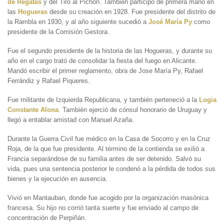
de Regatas
y del Tiro al Pichón. También participó de primera mano en
las
Hogueras
desde su creación en 1928. Fue presidente del distrito de
la Rambla en 1930, y al año siguiente sucedió a
José María Py
como
presidente de la Comisión Gestora.
Fue el segundo presidente de la historia de las Hogueras, y durante su
año en el cargo trató de consolidar la fiesta del fuego en Alicante.
Mandó escribir el primer reglamento, obra de Jose María Py, Rafael
Ferrándiz y Rafael Piqueres.
Fue militante de Izquierda Republicana, y también perteneció a la
Logia
Constante Alona
. También ejerció de cónsul honorario de Uruguay y
llegó a entablar amistad con Manuel Azaña.
Durante la Guerra Civil fue médico en la Casa de Socorro y en la Cruz
Roja, de la que fue presidente. Al término de la contienda se exilió a
Francia separándose de su familia antes de ser detenido. Salvó su
vida, pues una sentencia posterior le condenó a la pérdida de todos sus
bienes y la ejecución en ausencia.
Vivió en Mantauban, donde fue acogido por la organización masónica
francesa. Su hijo no corrió tanta suerte y fue enviado al campo de
concentración de Perpiñán.