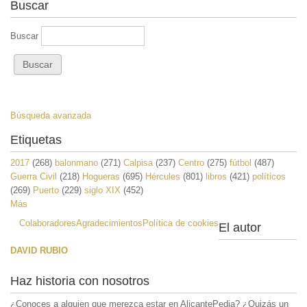
Buscar
Buscar
Búsqueda avanzada
Etiquetas
2017
(268)
balonmano
(271)
Calpisa
(237)
Centro
(275)
fútbol
(487)
Guerra Civil
(218)
Hogueras
(695)
Hércules
(801)
libros
(421)
políticos
(269)
Puerto
(229)
siglo XIX
(452)
Más
Colaboradores
Agradecimientos
Política de cookies
El autor
DAVID RUBIO
Haz historia con nosotros
¿Conoces a alguien que merezca estar en AlicantePedia? ¿Quizás un