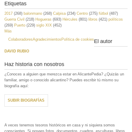
Etiquetas
2017
(268)
balonmano
(268)
Calpisa
(234)
Centro
(275)
fútbol
(487)
Guerra Civil
(218)
Hogueras
(693)
Hércules
(801)
libros
(421)
políticos
(269)
Puerto
(229)
siglo XIX
(452)
Más
Colaboradores
Agradecimientos
Política de cookies
El autor
DAVID RUBIO
Haz historia con nosotros
¿Conoces a alguien que merezca estar en AlicantePedia? ¿Quizás un
familiar, amigo o conocido alicantino? Puedes escribir tú mismo su
biografía aquí:
SUBIR BIOGRAFÍAS
A veces tenemos tesoros históricos en casa y ni siquiera somos
conscientes. Si posees fotos, documentos, cuadros, esculturas, libros,