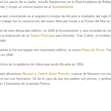
uió los pasos de su padre, estudió Arquitectura en la Real Academia de Bella
ndo y ocupó su mismo puesto en el
Ayuntamiento
.
acabó convirtiendo en el arquitecto insigne de Alicante a mediados del siglo 
n trabajo fue la construcción del nuevo Mercado frente a la Puerta del Mar en
ito de este destacado edificio, en 1845 el Ayuntamiento y una sociedad de ve
 la realización de un
Teatro Principal
para Alicante. Tras 2 años, el simbólico
rado.
uiente le fue encargado otro importante edificio, la nueva
Plaza de Toros
. Fu
a en 1848.
íctima de la epidemia de cólera que asoló Alicante en 1854.
ores alicantinos
Nicasio
y
Carlos Jover Pierrón
, a pesar de llamarse con l
, no son sus hermanos. Se da el caso de que sus padres son primos, y ambos
n 2 hermanas de la familia Pierron.