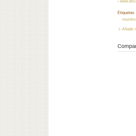
-
www.alic
Etiquetas
muertos 
Añadir 
Compar