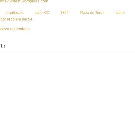
antevivotest.wordpress.com
:
arquitectos
siglo XIX
1854
Plaza de Toros
teatro
por el cólera del 54
nuevo comentario
tir