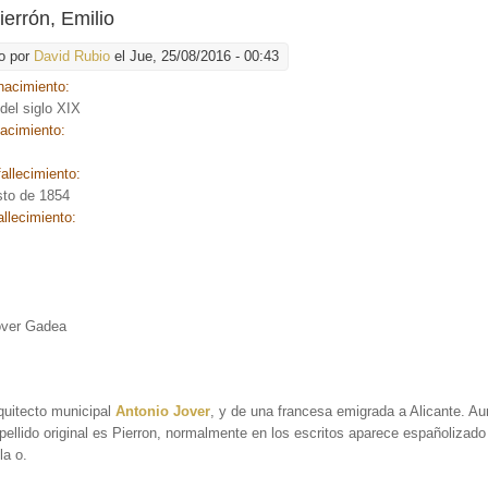
ierrón, Emilio
o por
David Rubio
el Jue, 25/08/2016 - 00:43
nacimiento:
 del siglo XIX
nacimiento:
allecimiento:
sto de 1854
allecimiento:
:
over Gadea
rquitecto municipal
Antonio Jover
, y de una francesa emigrada a Alicante. A
ellido original es Pierron, normalmente en los escritos aparece españolizado
la o.