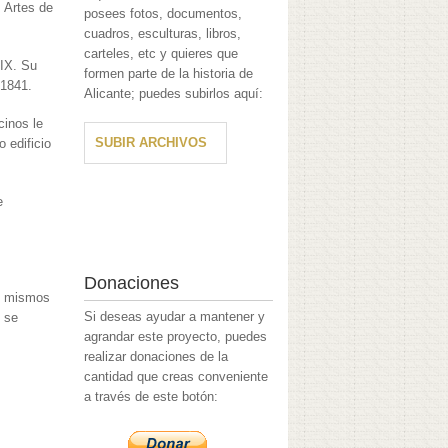
s Artes de
posees fotos, documentos,
cuadros, esculturas, libros,
carteles, etc y quieres que
XIX. Su
formen parte de la historia de
 1841.
Alicante; puedes subirlos aquí:
cinos le
SUBIR ARCHIVOS
 edificio
e
Donaciones
os mismos
Si deseas ayudar a mantener y
 se
agrandar este proyecto, puedes
realizar donaciones de la
cantidad que creas conveniente
a través de este botón: