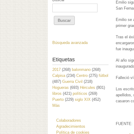
Emilio sig
San Ferna
Emilio se 
primer gra
Tras el éx
Búsqueda avanzada
encargaron
fue inaugu
Etiquetas
Al año sig
inaugurad
2017
(268)
balonmano
(268)
Calpisa
(234)
Centro
(275)
fútbol
Falleció v
(487)
Guerra Civil
(218)
Hogueras
(693)
Hércules
(801)
Los escrit
libros
(421)
políticos
(269)
apellidos
Puerto
(229)
siglo XIX
(452)
casaron co
Más
Colaboradores
FUENTE:
Agradecimientos
Política de cookies