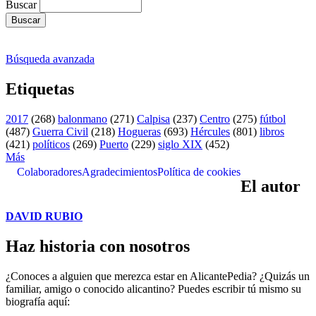
Buscar
Búsqueda avanzada
Etiquetas
2017
(268)
balonmano
(271)
Calpisa
(237)
Centro
(275)
fútbol
(487)
Guerra Civil
(218)
Hogueras
(693)
Hércules
(801)
libros
(421)
políticos
(269)
Puerto
(229)
siglo XIX
(452)
Más
Colaboradores
Agradecimientos
Política de cookies
El autor
DAVID RUBIO
Haz historia con nosotros
¿Conoces a alguien que merezca estar en AlicantePedia? ¿Quizás un
familiar, amigo o conocido alicantino? Puedes escribir tú mismo su
biografía aquí: