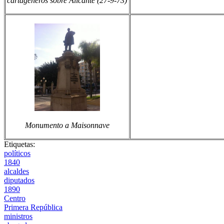
cartageneros sobre Alicante (27-9-73)
Monumento a Maisonnave
Etiquetas:
políticos
1840
alcaldes
diputados
1890
Centro
Primera República
ministros