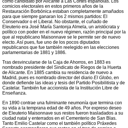
como candidato por Alicante a Las Cortes españolas. Los
comicios electorales en estos primeros años de la
Restauración Borbónica estaban completamente amañados
para que siempre ganaran los 2 mismos partidos: El
Conservador o el Liberal. No obstante, el cuñado de
Eleuterio era José María Santonja Almela, un aristócrata y
político con poder en el nuevo régimen, razón principal por la
que al republicano Maisonnave se le permite ser de nuevo
electo. Así pues, fue uno de los pocos diputados
republicanos que fue también reelegido en las elecciones
parlamentarias de 1881 y 1886.
Tras desvincularse de la Caja de Ahorros, en 1883 es
nombrado presidente del Sindicato de Riegos de la Huerta
de Alicante. En 1885 cambia su residencia de nuevo a
Madrid, pues es nombrado director del diario
El Globo
, en
donde defiende las ideas y tesis del Partido Posibilitista y de
Castelar. También fue accionista de la Institución Libre de
Enseñanza.
En 1890 contrae una fulminante neumonía que termina con
su vida a la temprana edad de 49 años. Por expreso deseo
de Eleuterio Maisonnave sus restos fueron trasladados a su
ciudad natal y enterrados en el Cementerio de San Blas.
Tanto Emilio Castelar como el también político Práxedes