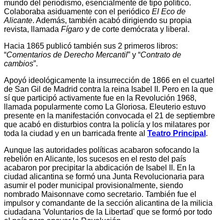
mundo del periodismo, esencialmente de tipo político.
Colaboraba asiduamente con el periódico
El Eco de
Alicante
. Además, también acabó dirigiendo su propia
revista, llamada
Fígaro
y de corte demócrata y liberal.
Hacia 1865 publicó también sus 2 primeros libros:
“
Comentarios de Derecho Mercantil
” y “
Contrato de
cambios
”.
Apoyó ideológicamente la insurrección de 1866 en el cuartel
de San Gil de Madrid contra la reina Isabel II. Pero en la que
sí que participó activamente fue en la Revolución 1968,
llamada popularmente como La Gloriosa. Eleuterio estuvo
presente en la manifestación convocada el 21 de septiembre
que acabó en disturbios contra la policía y los milatares por
toda la ciudad y en un barricada frente al
Teatro Principal
.
Aunque las autoridades políticas acabaron sofocando la
rebelión en Alicante, los sucesos en el resto del país
acabaron por precipitar la abdicación de Isabel II. En la
ciudad alicantina se formó
una Junta Revolucionaria para
asumir el poder municipal provisionalmente, siendo
nombrado Maisonnave como secretario. También fue el
impulsor y comandante de la sección alicantina de la milicia
ciudadana 'Voluntarios de la Libertad' que se formó por todo