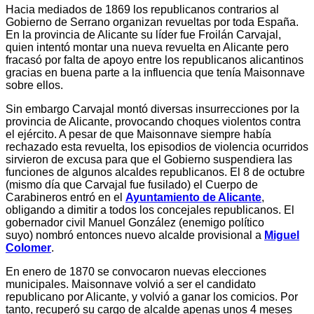
Hacia mediados de 1869 los republicanos contrarios al
Gobierno de Serrano organizan revueltas por toda España.
En la provincia de Alicante su líder fue Froilán Carvajal,
quien intentó montar una nueva revuelta en Alicante pero
fracasó por falta de apoyo entre los republicanos alicantinos
gracias en buena parte a la influencia que tenía Maisonnave
sobre ellos.
Sin embargo Carvajal montó diversas insurrecciones por la
provincia de Alicante, provocando choques violentos contra
el ejército. A pesar de que Maisonnave siempre había
rechazado esta revuelta, los episodios de violencia ocurridos
sirvieron de excusa para que el Gobierno suspendiera las
funciones de algunos alcaldes republicanos. El 8 de octubre
(mismo día que Carvajal fue fusilado) el Cuerpo de
Carabineros entró en el
Ayuntamiento de Alicante
,
obligando a dimitir a todos los concejales republicanos. El
gobernador civil Manuel González (enemigo político
suyo) nombró entonces nuevo alcalde provisional a
Miguel
Colomer
.
En enero de 1870 se convocaron nuevas elecciones
municipales. Maisonnave volvió a ser el candidato
republicano por Alicante, y volvió a ganar los comicios. Por
tanto, recuperó su cargo de alcalde apenas unos 4 meses