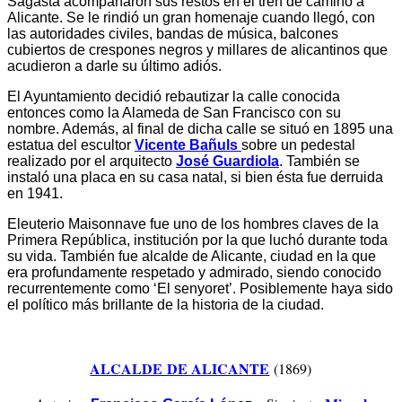
Sagasta acompañaron sus restos en el tren de camino a
Alicante. Se le rindió un gran homenaje cuando llegó, con
las autoridades civiles, bandas de música, balcones
cubiertos de crespones negros y millares de alicantinos que
acudieron a darle su último adiós.
El Ayuntamiento decidió rebautizar la calle conocida
entonces como la Alameda de San Francisco con su
nombre. Además, al final de dicha calle se situó en 1895 una
estatua del escultor
Vicente Bañuls
sobre un pedestal
realizado por el arquitecto
José Guardiola
. También se
instaló una placa en su casa natal, si bien ésta fue derruida
en 1941.
Eleuterio Maisonnave fue uno de los hombres claves de la
Primera República, institución por la que luchó durante toda
su vida. También fue alcalde de Alicante, ciudad en la que
era profundamente respetado y admirado, siendo conocido
recurrentemente como ‘El senyoret’. Posiblemente haya sido
el político más brillante de la historia de la ciudad.
ALCALDE DE ALICANTE
(1869)