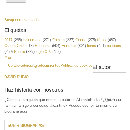
Búsqueda avanzada
Etiquetas
2017
(268)
balonmano
(271)
Calpisa
(237)
Centro
(275)
fútbol
(487)
Guerra Civil
(218)
Hogueras
(694)
Hércules
(801)
libros
(421)
políticos
(269)
Puerto
(229)
siglo XIX
(452)
Más
Colaboradores
Agradecimientos
Política de cookies
El autor
DAVID RUBIO
Haz historia con nosotros
¿Conoces a alguien que merezca estar en AlicantePedia? ¿Quizás un
familiar, amigo o conocido alicantino? Puedes escribir tú mismo su
biografía aquí:
SUBIR BIOGRAFÍAS