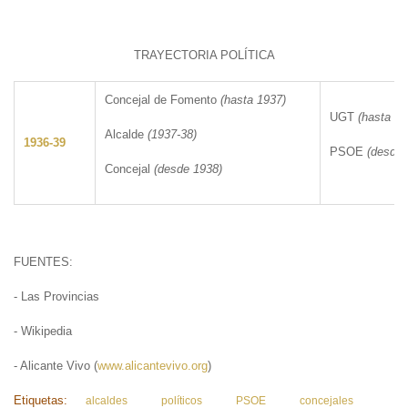
TRAYECTORIA POLÍTICA
Concejal de Fomento
(hasta 1937)
UGT
(hasta 19
Alcalde
(1937-38)
1936-39
PSOE
(desde 
Concejal
(desde 1938)
FUENTES:
- Las Provincias
- Wikipedia
- Alicante Vivo (
www.alicantevivo.org
)
Etiquetas:
alcaldes
políticos
PSOE
concejales