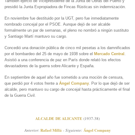
También ejerció de Vicepresidente de la Junta de Obras del Puerto y
presidió la Junta Expropiadora de Fincas Rústicas sin indemnización.
En noviembre fue destituido por la UGT, pero fue inmediatamente
nombrado concejal por el PSOE. Aunque dejó de ser alcalde
formalmente un par de semanas, el pleno no nombró a ningún sustituto
y Santiago Martí mantuvo su cargo.
Concedió una donación pública de cinco mil pesetas a los damnificados
por el bombardeo del 25 de mayo de 1938 sobre el
Mercado Central
.
Asistió a una conferencia de paz en París donde relató los efectos
devastadores de la guerra sobre Alicante y España.
En septiembre de aquel año fue sometido a una moción de censura,
que perdió por 4 votos frente a
Ángel Company
. Por lo que dejó de ser
alcalde, pero mantuvo su cargo de concejal hasta prácticamente el final
de la Guerra Civil.
ALCALDE DE ALICANTE
(1937-38)
Rafael Millá
Ángel Company
Anterior
:
-
Siguiente
: