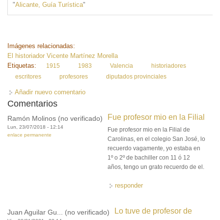
"
Alicante, Guía Turística
"
Imágenes relacionadas:
El historiador Vicente Martínez Morella
Etiquetas:
1915
1983
Valencia
historiadores
escritores
profesores
diputados provinciales
Añadir nuevo comentario
Comentarios
Fue profesor mio en la Filial
Ramón Molinos (no verificado)
Lun, 23/07/2018 - 12:14
Fue profesor mio en la Filial de
enlace permanente
Carolinas, en el colegio San José, lo
recuerdo vagamente, yo estaba en
1º o 2º de bachiller con 11 ó 12
años, tengo un grato recuerdo de el.
responder
Lo tuve de profesor de
Juan Aguilar Gu... (no verificado)