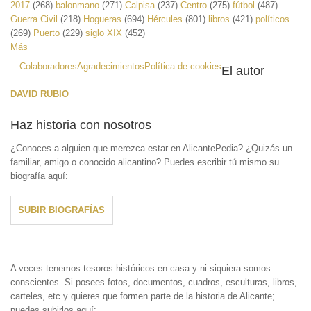
2017
(268)
balonmano
(271)
Calpisa
(237)
Centro
(275)
fútbol
(487)
Guerra Civil
(218)
Hogueras
(694)
Hércules
(801)
libros
(421)
políticos
(269)
Puerto
(229)
siglo XIX
(452)
Más
Colaboradores
Agradecimientos
Política de cookies
El autor
DAVID RUBIO
Haz historia con nosotros
¿Conoces a alguien que merezca estar en AlicantePedia? ¿Quizás un
familiar, amigo o conocido alicantino? Puedes escribir tú mismo su
biografía aquí:
SUBIR BIOGRAFÍAS
A veces tenemos tesoros históricos en casa y ni siquiera somos
conscientes. Si posees fotos, documentos, cuadros, esculturas, libros,
carteles, etc y quieres que formen parte de la historia de Alicante;
puedes subirlos aquí: