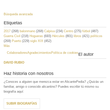
Búsqueda avanzada
Etiquetas
2017
(268)
balonmano
(268)
Calpisa
(234)
Centro
(275)
fútbol
(487)
Guerra Civil
(218)
Hogueras
(693)
Hércules
(801)
libros
(421)
políticos
(269)
Puerto
(229)
siglo XIX
(452)
Más
Colaboradores
Agradecimientos
Política de cookies
El autor
DAVID RUBIO
Haz historia con nosotros
¿Conoces a alguien que merezca estar en AlicantePedia? ¿Quizás un
familiar, amigo o conocido alicantino? Puedes escribir tú mismo su
biografía aquí:
SUBIR BIOGRAFÍAS