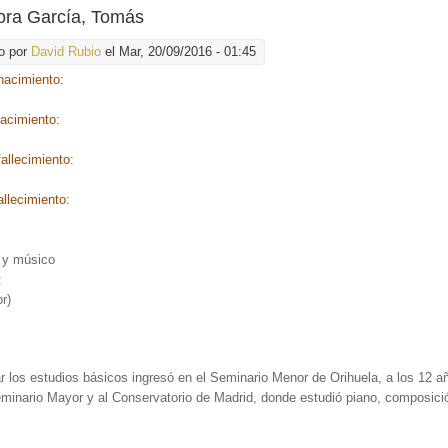
ra García, Tomás
o por
David Rubio
el Mar, 20/09/2016 - 01:45
nacimiento:
nacimiento:
allecimiento:
allecimiento:
:
 y músico
:
r)
r los estudios básicos ingresó en el Seminario Menor de Orihuela, a los 12 a
minario Mayor y al Conservatorio de Madrid, donde estudió piano, composici