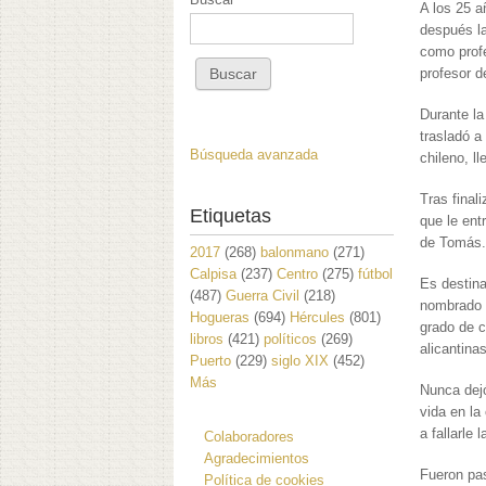
A los 25 a
después la
como prof
profesor d
Durante la
trasladó a
Búsqueda avanzada
chileno, l
Tras final
Etiquetas
que le ent
de Tomás
2017
(268)
balonmano
(271)
Calpisa
(237)
Centro
(275)
fútbol
Es destina
(487)
Guerra Civil
(218)
nombrado 
Hogueras
(694)
Hércules
(801)
grado de c
libros
(421)
políticos
(269)
alicantinas
Puerto
(229)
siglo XIX
(452)
Más
Nunca dejó
vida en la
a fallarle
Colaboradores
Agradecimientos
Fueron pa
Política de cookies