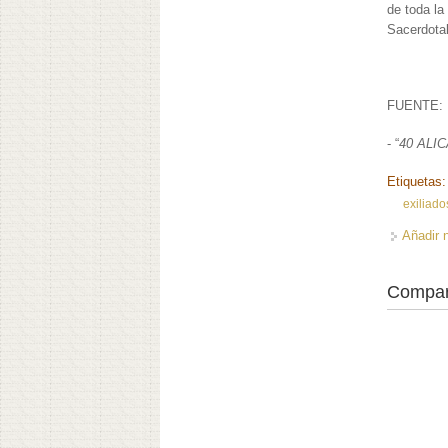
de toda la
Sacerdotal
FUENTE:
- “
40 ALI
Etiquetas
exiliado
Añadir 
Compar