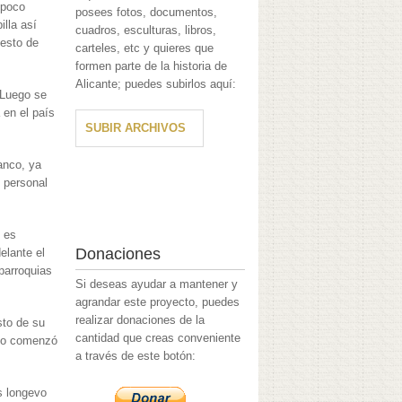
 poco
posees fotos, documentos,
lla así
cuadros, esculturas, libros,
uesto de
carteles, etc y quieres que
formen parte de la historia de
Alicante; puedes subirlos aquí:
 Luego se
 en el país
SUBIR ARCHIVOS
anco, ya
o personal
2 es
Donaciones
elante el
parroquias
Si deseas ayudar a mantener y
agrandar este proyecto, puedes
realizar donaciones de la
sto de su
cantidad que creas conveniente
ndo comenzó
a través de este botón:
s longevo