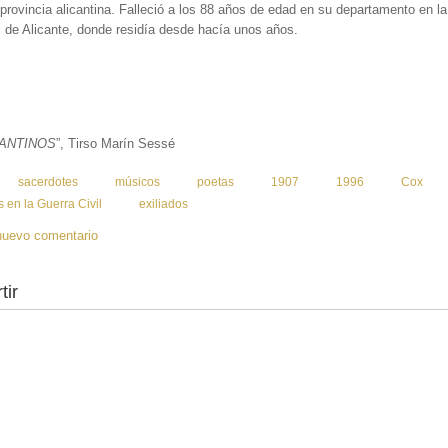
 provincia alicantina. Falleció a los 88 años de edad en su departamento en l
 de Alicante, donde residía desde hacía unos años.
CANTINOS
”, Tirso Marín Sessé
:
sacerdotes
músicos
poetas
1907
1996
Cox
s en la Guerra Civil
exiliados
nuevo comentario
tir