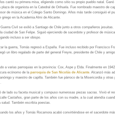
ños cantó su primera misa, eligiendo como sitio su propio pueblo natal. Ganó
 plaza de organista en la Catedral de Orihuela. Fue nombrado maestro de capi
esor de música en el Colegio Santo Domingo. Años más tarde consiguió el p
e griego en la Academia Almi de Alicante.
 Guerra Civil se exilió a Santiago de Chile junto a otros compañeros jesuitas.
 la ciudad de San Felipe. Siguió ejerciendo de sacerdote y profesor de música
legando incluso a ser obispo.
izar la guerra, Tomás regresó a España. Fue incluso recibido por Francisco Fr
regó un libro regalado de parte del general Freyre, presidente de Chile y amig
.
do a varias parroquias en la provincia: Cox, Aspe y Elda. Finalmente en 194
cura ecónomo de la
parroquia de San Nicolás de Alicante
. Alcanzó más ad
anónigo y maestro de capilla. También fue párroco de la Misericordia y otras 
.
 de lado su faceta musical y compuso numerosas piezas sacras. Vivió el re
 calle Castaños, gran parte de los años con su madre, a la cual atendía cua
 la salud. También escribía poesías.
sando los años y Tomás Rocamora acabó convirtiéndose en el sacerdote má