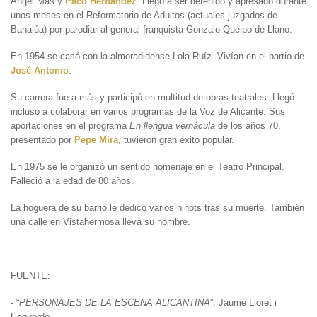
Ángel Mas y
Paco Hernández
. Llegó a ser detenido y apresado durante
unos meses en el Reformatorio de Adultos (actuales juzgados de
Banalúa) por parodiar al general franquista Gonzalo Queipo de Llano.
En 1954 se casó con la almoradidense Lola Ruíz. Vivían en el barrio de
José Antonio
.
Su carrera fue a más y participó en multitud de obras teatrales. Llegó
incluso a colaborar en varios programas de la Voz de Alicante. Sus
aportaciones en el programa
En llengua vernàcula
de los años 70,
presentado por
Pepe Mira
, tuvieron gran éxito popular.
En 1975 se le organizó un sentido homenaje en el Teatro Principal.
Falleció a la edad de 80 años.
La hoguera de su barrio le dedicó varios ninots tras su muerte. También
una calle en Vistahermosa lleva su nombre.
FUENTE:
- “
PERSONAJES DE LA ESCENA ALICANTINA
”, Jaume Lloret i
Esquerdo.