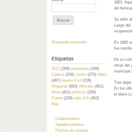
1853. Aquí
del ferroc
Se afilió 
Luego del 
vicepresid
Búsqueda avanzada
En 1882 en
fue nombra
Etiquetas
De su cort
obras del 
2017
(268)
balonmano
(268)
municipal 
Calpisa
(234)
Centro
(275)
fútbol
(487)
Guerra Civil
(218)
Tras deja
Hogueras
(693)
Hércules
(801)
En los últ
libros
(421)
políticos
(269)
el diario
L
Puerto
(229)
siglo XIX
(452)
Más
Colaboradores
Agradecimientos
Política de cookies