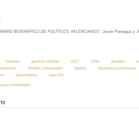
:
ONARIO BIOGRÁFICO DE POLÍTICOS VALENCIANOS
”, Javier Paniagua y J
:
militares
guerras carlistas
1817
1894
alcaldes
p
 Moderado
Partido Conservador
Madrid
diputados provinciales
les
diplomáticos
siglo XIX
nuevo comentario
tir