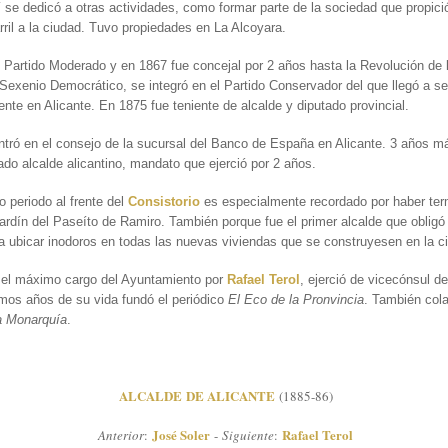
 se dedicó a otras actividades, como formar parte de la sociedad que propició
arril a la ciudad. Tuvo propiedades en La Alcoyara.
al Partido Moderado y en 1867 fue concejal por 2 años hasta la Revolución de 
Sexenio Democrático, se integró en el Partido Conservador del que llegó a se
ente en Alicante. En 1875 fue teniente de alcalde y diputado provincial.
tró en el consejo de la sucursal del Banco de España en Alicante. 3 años m
do alcalde alicantino, mandato que ejerció por 2 años.
o periodo al frente del
Consistorio
es especialmente recordado por haber ter
jardín del Paseíto de Ramiro. También porque fue el primer alcalde que obligó
a ubicar inodoros en todas las nuevas viviendas que se construyesen en la c
r el máximo cargo del Ayuntamiento por
Rafael Terol
, ejerció de vicecónsul de
imos años de su vida fundó el periódico
El Eco de la Pronvincia
. También col
a Monarquía
.
ALCALDE DE ALICANTE
(1885-86)
José Soler
Rafael Terol
Anterior
:
-
Siguiente
: