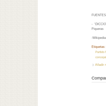
FUENTES
- “
DICCI
Piqueras
-Wikipedia
Etiquetas
Partido
conceja
Añadir 
Compar