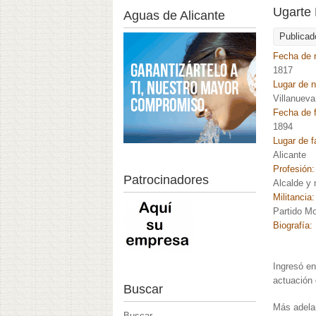
Ugarte 
Aguas de Alicante
Publicad
Fecha de 
1817
Lugar de 
Villanueva
Fecha de f
1894
Lugar de f
Alicante
Profesión
Patrocinadores
Alcalde y m
Militancia
Partido M
Biografía:
Ingresó en
actuación 
Buscar
Más adelan
Buscar