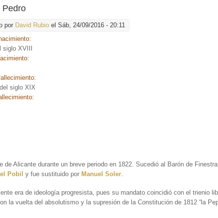
, Pedro
o por
David Rubio
el Sáb, 24/09/2016 - 20:11
nacimiento:
l siglo XVIII
nacimiento:
allecimiento:
el siglo XIX
allecimiento:
:
e de Alicante durante un breve periodo en 1822. Sucedió al Barón de Finestr
el Pobil
y fue sustituido por
Manuel Soler
.
nte era de ideología progresista, pues su mandato coincidió con el trienio lib
on la vuelta del absolutismo y la supresión de la Constitución de 1812 “la Pep