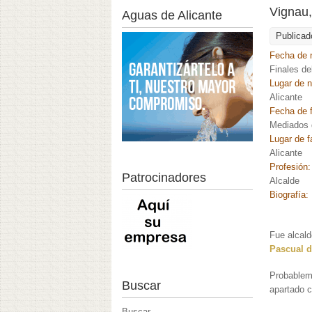
Vignau
Aguas de Alicante
Publicad
Fecha de 
Finales de
Lugar de 
Alicante
Fecha de f
Mediados d
Lugar de f
Alicante
Profesión
Patrocinadores
Alcalde
Biografía:
Fue alcald
Pascual d
Probableme
Buscar
apartado c
Buscar