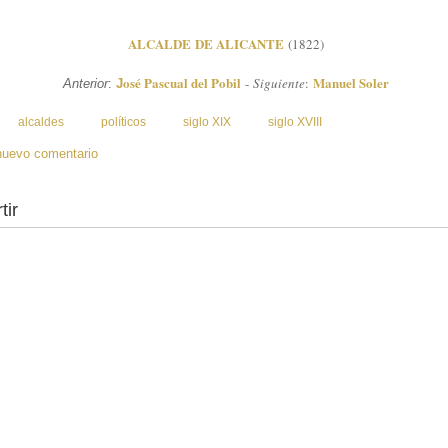
ALCALDE DE ALICANTE
(1822)
osé Pascual del Pobil
Manuel Soler
-
Siguiente
:
Anterior
:
J
:
alcaldes
políticos
siglo XIX
siglo XVIII
nuevo comentario
tir