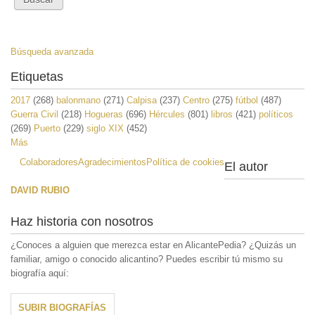
Búsqueda avanzada
Etiquetas
2017
(268)
balonmano
(271)
Calpisa
(237)
Centro
(275)
fútbol
(487)
Guerra Civil
(218)
Hogueras
(696)
Hércules
(801)
libros
(421)
políticos
(269)
Puerto
(229)
siglo XIX
(452)
Más
Colaboradores
Agradecimientos
Política de cookies
El autor
DAVID RUBIO
Haz historia con nosotros
¿Conoces a alguien que merezca estar en AlicantePedia? ¿Quizás un
familiar, amigo o conocido alicantino? Puedes escribir tú mismo su
biografía aquí:
SUBIR BIOGRAFÍAS