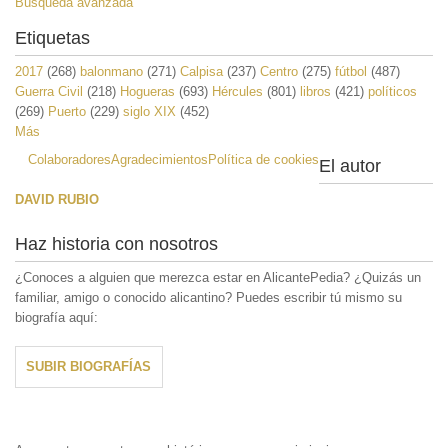
Búsqueda avanzada
Etiquetas
2017
(268)
balonmano
(271)
Calpisa
(237)
Centro
(275)
fútbol
(487)
Guerra Civil
(218)
Hogueras
(693)
Hércules
(801)
libros
(421)
políticos
(269)
Puerto
(229)
siglo XIX
(452)
Más
Colaboradores
Agradecimientos
Política de cookies
El autor
DAVID RUBIO
Haz historia con nosotros
¿Conoces a alguien que merezca estar en AlicantePedia? ¿Quizás un
familiar, amigo o conocido alicantino? Puedes escribir tú mismo su
biografía aquí:
SUBIR BIOGRAFÍAS