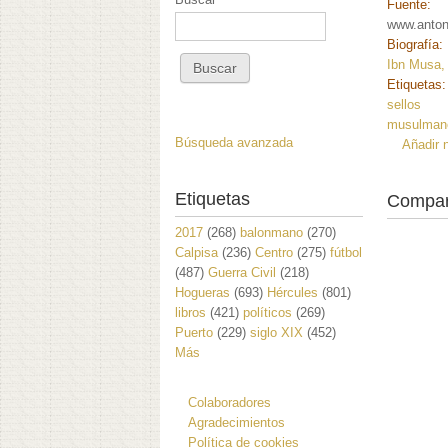
Fuente:
www.anton
Biografía:
Ibn Musa,
Etiquetas
sellos
musulman
Búsqueda avanzada
Añadir 
Etiquetas
Compar
2017
(268)
balonmano
(270)
Calpisa
(236)
Centro
(275)
fútbol
(487)
Guerra Civil
(218)
Hogueras
(693)
Hércules
(801)
libros
(421)
políticos
(269)
Puerto
(229)
siglo XIX
(452)
Más
Colaboradores
Agradecimientos
Política de cookies