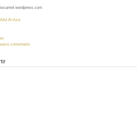
iocamel.wordpress.com
 Abd Al-Aziz
:
es
nuevo comentario
tir