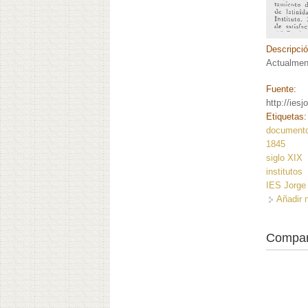
Descripci
Actualmen
Fuente:
http://ies
Etiquetas
document
1845
siglo XIX
institutos
IES Jorge
Añadir 
Compar