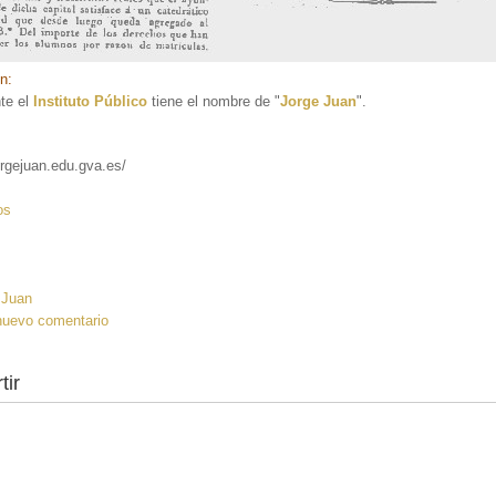
ón:
te el
Instituto Público
tiene el nombre de "
Jorge Juan
".
jorgejuan.edu.gva.es/
:
os
 Juan
nuevo comentario
tir