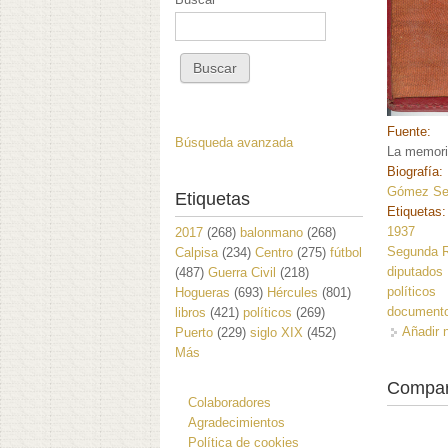
Fuente:
Búsqueda avanzada
La memoria
Biografía:
Gómez Ser
Etiquetas
Etiquetas
1937
2017
(268)
balonmano
(268)
Segunda R
Calpisa
(234)
Centro
(275)
fútbol
diputados
(487)
Guerra Civil
(218)
políticos
Hogueras
(693)
Hércules
(801)
document
libros
(421)
políticos
(269)
Añadir 
Puerto
(229)
siglo XIX
(452)
Más
Compar
Colaboradores
Agradecimientos
Política de cookies