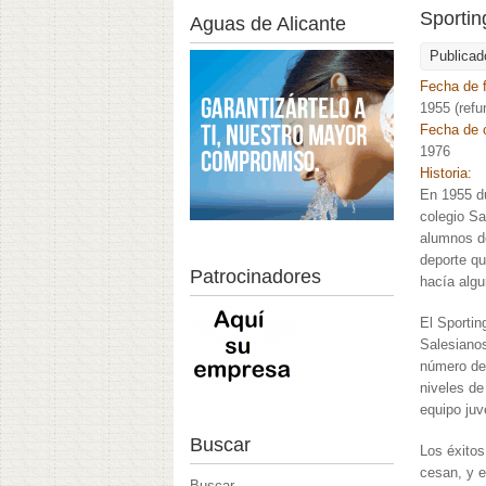
Sportin
Aguas de Alicante
Publicad
Fecha de 
1955 (refu
Fecha de 
1976
Historia:
En 1955 du
colegio S
alumnos d
deporte qu
Patrocinadores
hacía alg
El Sportin
Salesiano
número de 
niveles de
equipo ju
Buscar
Los éxitos
cesan, y 
Buscar