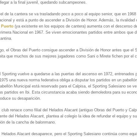
llegar a la final juvenil, quedando subcampeones.
vel de la cantera se va trasladando poco a poco al equipo senior, que en 1968
cional y está a punto de ascender a División de Honor. Además, la rivalidad 
 Puerto
(ya existente en los equipos de cantera) aumenta con el descenso d
rimera Nacional en 1967. Se viven emocionantes partidos entre ambos que di
cantina.
o, el Obras del Puerto consigue ascender a División de Honor antes que el S
pita que muchos de sus mejores jugadores como Sani o Mirete fichen por el c
l Sporting vuelve a quedarse a las puertas del ascenso en 1972, entrenados p
1975 una nueva norma federativa obliga a disputar los partidos en un pabellón
bellón Municipal está reservado para el Calpisa, el Sporting Salesiano se ve
us partidos en Ibi. Esta circunstancia acaba siendo demoledora para su econ
oduce su desaparición.
 club renace como filial del Helados Alacant (antiguo Obras del Puerto y Calp
ente del Helados Alacant, plantea al colegio la idea de refundar el equipo y s
ión de la cancha de balonmano.
 Helados Alacant desaparece, pero el Sporting Salesiano continúa como equ