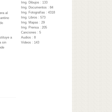
Img. Dibujos : 133
Img. Documentos : 84
Img. Fotografías : 4318
era al
Img. Libros : 573
cantino
Img. Mapas : 29
do
Img. Prensa : 205
Canciones : 5
stituye a
Audios : 8
a sin
Videos : 143
nde