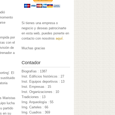
ndió
e momento
arse
Si tienes una empresa o
negocio y deseas patrocinarte
en esta web, puedes ponerte en
umpida por
contacto con nosotros
aquí
.
zas con el
visión de
Muchas gracias
trenador a
Contador
Biografías : 1387
rting'. El
Inst. Edificios históricos : 27
sustituido
Inst. Equipos deportivos : 13
atoria
Inst. Empresas : 15
Inst. Organizaciones : 10
Tradiciones : 13
os Maristas
Img. Arqueología : 55
uipo lucha
Img. Carteles : 66
u partido
Img. Cuadros : 369
os en su