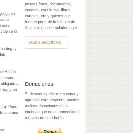
posees fotos, documentos,
cuadros, esculturas, libros,
 juega en
carteles, etc y quieres que
con el
formen parte de la historia de
e este
Alicante; puedes subirlos aquí:
viden a la
SUBIR ARCHIVOS
porting, y
lub
or Adrián
 cerrado.
Donaciones
 obligado a
omía, y en
Si deseas ayudar a mantener y
agrandar este proyecto, puedes
realizar donaciones de la
isa). Paco
cantidad que creas conveniente
ufragan una
a través de este botón:
ipo