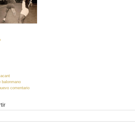
:
o
lacant
e balonmano
nuevo comentario
tir