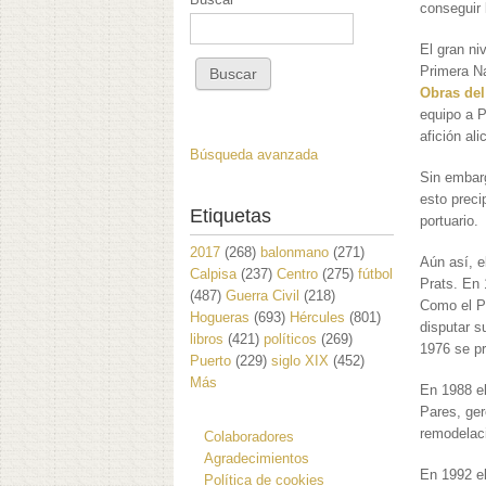
conseguir 
El gran ni
Primera Na
Obras del
equipo a P
afición ali
Búsqueda avanzada
Sin embarg
esto preci
Etiquetas
portuario.
2017
(268)
balonmano
(271)
Aún así, e
Calpisa
(237)
Centro
(275)
fútbol
Prats. En 
(487)
Guerra Civil
(218)
Como el Pa
Hogueras
(693)
Hércules
(801)
disputar s
libros
(421)
políticos
(269)
1976 se pr
Puerto
(229)
siglo XIX
(452)
Más
En 1988 el
Pares, ger
remodelac
Colaboradores
Agradecimientos
En 1992 el
Política de cookies