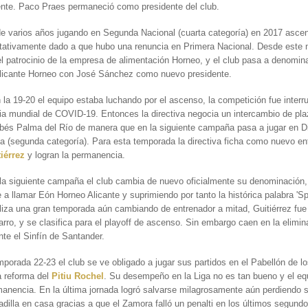
ente. Paco Praes permaneció como presidente del club.
e varios años jugando en Segunda Nacional (cuarta categoría) en 2017 asce
atativamente dado a que hubo una renuncia en Primera Nacional. Desde est
l patrocinio de la empresa de alimentación Horneo, y el club pasa a denomin
Alicante Horneo con José Sánchez como nuevo presidente.
la 19-20 el equipo estaba luchando por el ascenso, la competición fue interr
a mundial de COVID-19. Entonces la directiva negocia un intercambio de pla
bés Palma del Río de manera que en la siguiente campaña pasa a jugar en Di
a (segunda categoría). Para esta temporada la directiva ficha como nuevo en
iérrez
y logran la permanencia.
la siguiente campaña el club cambia de nuevo oficialmente su denominación,
a llamar Eón Horneo Alicante y suprimiendo por tanto la histórica palabra 'Spo
liza una gran temporada aún cambiando de entrenador a mitad, Guitiérrez fue 
arro, y se clasifica para el playoff de ascenso. Sin embargo caen en la elimin
nte el Sinfín de Santander.
mporada 22-23 el club se ve obligado a jugar sus partidos en el Pabellón de l
a reforma del
Pitiu Rochel
. Su desempeño en la Liga no es tan bueno y el eq
manencia. En la última jornada logró salvarse milagrosamente aún perdiendo s
adilla en casa gracias a que el Zamora falló un penalti en los últimos segund