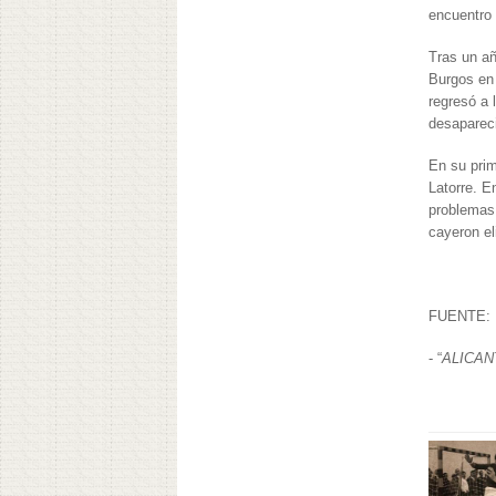
encuentro 
Tras un añ
Burgos en 
regresó a 
desapareci
En su prim
Latorre. E
problemas.
cayeron el
FUENTE:
- “
ALICAN