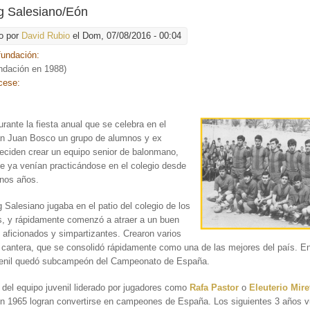
g Salesiano/Eón
o por
David Rubio
el Dom, 07/08/2016 - 00:04
fundación:
ndación en 1988)
cese:
rante la fiesta
anual que se celebra en el
an Juan Bosco un grupo de alumnos y ex
eciden crear un equipo senior de balonmano,
e ya venían practicándose en el colegio desde
unos años.
g Salesiano jugaba en el patio del colegio de los
s, y rápidamente comenzó a atraer a un buen
aficionados y simpartizantes. Crearon varios
 cantera, que se consolidó rápidamente como una de las mejores del país. E
venil quedó subcampeón del Campeonato de España.
 del equipo juvenil liderado por jugadores como
Rafa Pastor
o
Eleuterio Mire
en 1965 logran convertirse en campeones de España. Los siguientes 3 años v