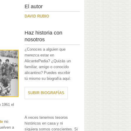
El autor
DAVID RUBIO
Haz historia con
nosotros
¿Conoces a alguien que
merezca estar en
AlicantePedia? ¿Quizás un
familiar, amigo o conocido
alicantino? Puedes escribir
tú mismo su biografía aquí:
SUBIR BIOGRAFÍAS
n 1961 el
A veces tenemos tesoros
te
no
históricos en casa y ni
uelven a
siquiera somos conscientes. Si