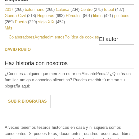
2017
(268)
balonmano
(268)
Calpisa
(234)
Centro
(275)
fútbol
(487)
Guerra Civil
(218)
Hogueras
(693)
Hércules
(801)
libros
(421)
políticos
(269)
Puerto
(229)
siglo XIX
(452)
Más
Colaboradores
Agradecimientos
Política de cookies
El autor
DAVID RUBIO
Haz historia con nosotros
¿Conoces a alguien que merezca estar en AlicantePedia? ¿Quizás un
familiar, amigo o conocido alicantino? Puedes escribir tú mismo su
biografía aquí:
SUBIR BIOGRAFÍAS
A veces tenemos tesoros históricos en casa y ni siquiera somos
conscientes. Si posees fotos, documentos, cuadros, esculturas, libros,