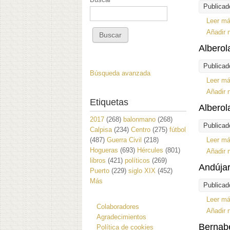
Publicad
Leer m
Añadir 
Alberol
Publicad
Búsqueda avanzada
Leer m
Añadir 
Etiquetas
Alberol
2017
(268)
balonmano
(268)
Publicad
Calpisa
(234)
Centro
(275)
fútbol
(487)
Guerra Civil
(218)
Leer m
Hogueras
(693)
Hércules
(801)
Añadir 
libros
(421)
políticos
(269)
Andújar
Puerto
(229)
siglo XIX
(452)
Más
Publicad
Leer m
Colaboradores
Añadir 
Agradecimientos
Bernabe
Política de cookies