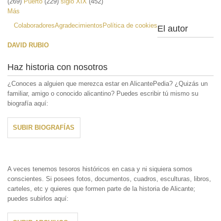
(269)
Puerto
(229)
siglo XIX
(452)
Más
Colaboradores
Agradecimientos
Política de cookies
El autor
DAVID RUBIO
Haz historia con nosotros
¿Conoces a alguien que merezca estar en AlicantePedia? ¿Quizás un
familiar, amigo o conocido alicantino? Puedes escribir tú mismo su
biografía aquí:
SUBIR BIOGRAFÍAS
A veces tenemos tesoros históricos en casa y ni siquiera somos
conscientes. Si posees fotos, documentos, cuadros, esculturas, libros,
carteles, etc y quieres que formen parte de la historia de Alicante;
puedes subirlos aquí: