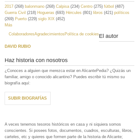
2017
(268)
balonmano
(268)
Calpisa
(234)
Centro
(275)
fútbol
(487)
Guerra Civil
(218)
Hogueras
(693)
Hércules
(801)
libros
(421)
políticos
(269)
Puerto
(229)
siglo XIX
(452)
Más
Colaboradores
Agradecimientos
Política de cookies
El autor
DAVID RUBIO
Haz historia con nosotros
¿Conoces a alguien que merezca estar en AlicantePedia? ¿Quizás un
familiar, amigo o conocido alicantino? Puedes escribir tú mismo su
biografía aquí:
SUBIR BIOGRAFÍAS
A veces tenemos tesoros históricos en casa y ni siquiera somos
conscientes. Si posees fotos, documentos, cuadros, esculturas, libros,
carteles, etc y quieres que formen parte de la historia de Alicante;