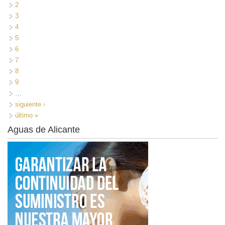
2
3
4
5
6
7
8
9
…
siguiente ›
último »
Aguas de Alicante