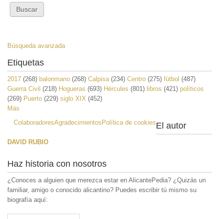
Búsqueda avanzada
Etiquetas
2017
(268)
balonmano
(268)
Calpisa
(234)
Centro
(275)
fútbol
(487)
Guerra Civil
(218)
Hogueras
(693)
Hércules
(801)
libros
(421)
políticos
(269)
Puerto
(229)
siglo XIX
(452)
Más
Colaboradores
Agradecimientos
Política de cookies
El autor
DAVID RUBIO
Haz historia con nosotros
¿Conoces a alguien que merezca estar en AlicantePedia? ¿Quizás un
familiar, amigo o conocido alicantino? Puedes escribir tú mismo su
biografía aquí: