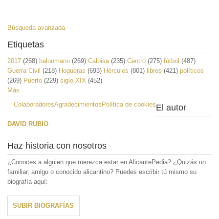
Búsqueda avanzada
Etiquetas
2017
(268)
balonmano
(269)
Calpisa
(235)
Centro
(275)
fútbol
(487)
Guerra Civil
(218)
Hogueras
(693)
Hércules
(801)
libros
(421)
políticos
(269)
Puerto
(229)
siglo XIX
(452)
Más
Colaboradores
Agradecimientos
Política de cookies
El autor
DAVID RUBIO
Haz historia con nosotros
¿Conoces a alguien que merezca estar en AlicantePedia? ¿Quizás un
familiar, amigo o conocido alicantino? Puedes escribir tú mismo su
biografía aquí:
SUBIR BIOGRAFÍAS