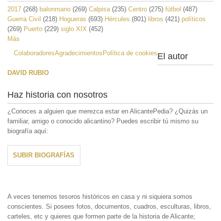
2017
(268)
balonmano
(269)
Calpisa
(235)
Centro
(275)
fútbol
(487)
Guerra Civil
(218)
Hogueras
(693)
Hércules
(801)
libros
(421)
políticos
(269)
Puerto
(229)
siglo XIX
(452)
Más
Colaboradores
Agradecimientos
Política de cookies
El autor
DAVID RUBIO
Haz historia con nosotros
¿Conoces a alguien que merezca estar en AlicantePedia? ¿Quizás un
familiar, amigo o conocido alicantino? Puedes escribir tú mismo su
biografía aquí:
SUBIR BIOGRAFÍAS
A veces tenemos tesoros históricos en casa y ni siquiera somos
conscientes. Si posees fotos, documentos, cuadros, esculturas, libros,
carteles, etc y quieres que formen parte de la historia de Alicante;