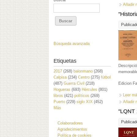
Añadir 
"Histori
Publicad
Búsqueda avanzada
Etiquetas
Descripci
2017
(268)
balonmano
(268)
memorable
Calpisa
(234)
Centro
(275)
fútbol
(487)
Guerra Civil
(218)
Edicion Fa
Hogueras
(693)
Hércules
(801)
Leer m
libros
(421)
políticos
(269)
Puerto
(229)
siglo XIX
(452)
Añadir 
Más
"LQNT 1
Publicad
Colaboradores
Agradecimientos
Política de cookies