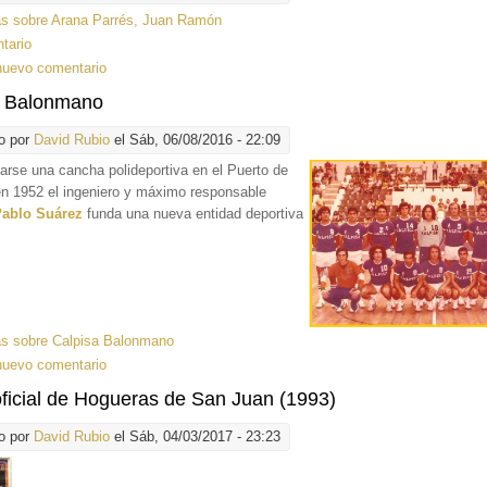
ás
sobre Arana Parrés, Juan Ramón
tario
nuevo comentario
a Balonmano
o por
David Rubio
el Sáb, 06/08/2016 - 22:09
larse una cancha
polideportiva en el Puerto de
en 1952 el ingeniero y máximo responsable
ablo Suárez
funda una nueva entidad deportiva
ás
sobre Calpisa Balonmano
nuevo comentario
oficial de Hogueras de San Juan (1993)
o por
David Rubio
el Sáb, 04/03/2017 - 23:23