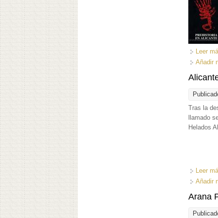
Leer m
Añadir 
Alicant
Publicad
Tras la de
llamado se
Helados A
Leer m
Añadir 
Arana 
Publicad