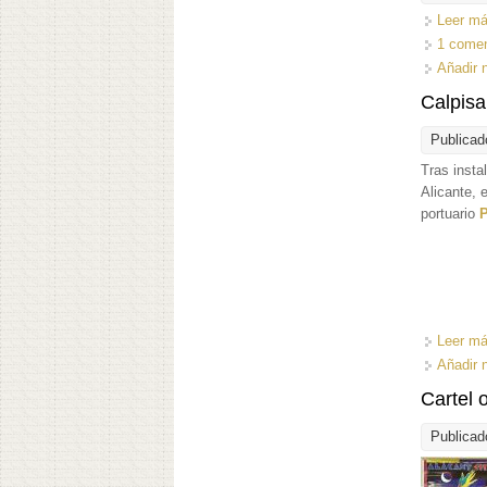
Leer m
1 comen
Añadir 
Calpis
Publicad
Tras insta
Alicante, 
portuario
P
Leer m
Añadir 
Cartel 
Publicad