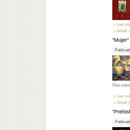
Leer m
Añadir 
"Mujer"
Publicad
Óleo sobre
Leer m
Añadir 
"Prehis
Publicad