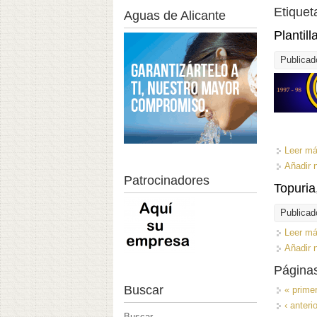
Etiquet
Aguas de Alicante
Plantil
Publicad
Leer m
Añadir 
Patrocinadores
Topuria,
Publicad
Leer m
Añadir 
Página
Buscar
« prime
‹ anterio
Buscar