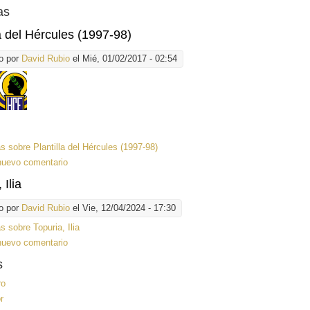
as
la del Hércules (1997-98)
o por
David Rubio
el Mié, 01/02/2017 - 02:54
ás
sobre Plantilla del Hércules (1997-98)
nuevo comentario
 Ilia
o por
David Rubio
el Vie, 12/04/2024 - 17:30
ás
sobre Topuria, Ilia
nuevo comentario
s
ro
r