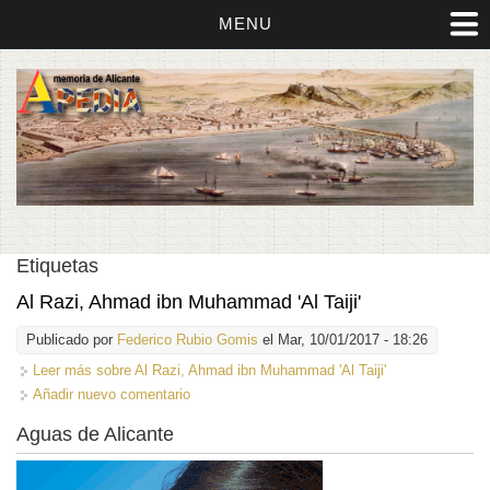
MENU
Etiquetas
Al Razi, Ahmad ibn Muhammad 'Al Taiji'
Publicado por
Federico Rubio Gomis
el Mar, 10/01/2017 - 18:26
Leer más
sobre Al Razi, Ahmad ibn Muhammad 'Al Taiji'
Añadir nuevo comentario
Aguas de Alicante