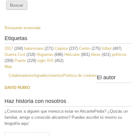
Búsqueda avanzada
Etiquetas
2017
(268)
balonmano
(271)
Calpisa
(237)
Centro
(275)
fútbol
(487)
Guerra Civil
(218)
Hogueras
(696)
Hércules
(801)
libros
(421)
políticos
(269)
Puerto
(229)
siglo XIX
(452)
Más
Colaboradores
Agradecimientos
Política de cookies
El autor
DAVID RUBIO
Haz historia con nosotros
¿Conoces a alguien que merezca estar en AlicantePedia? ¿Quizás un
familiar, amigo o conocido alicantino? Puedes escribir tú mismo su
biografía aquí: