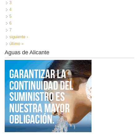
3
4
5
6
7
siguiente ›
último »
Aguas de Alicante