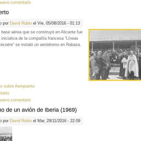
nuevo comentario
erto
o por
David Rubio
el Vie, 05/08/2016 - 01:13
a base aérea
que se construyó en Alicante fue
 iniciativa de la compañía francesa “Líneas
técoère” se instaló un aeródromo en Rabasa.
ás
sobre Aeropuerto
tario
nuevo comentario
o de un avión de Iberia (1969)
o por
David Rubio
el Mar, 29/11/2016 - 22:09