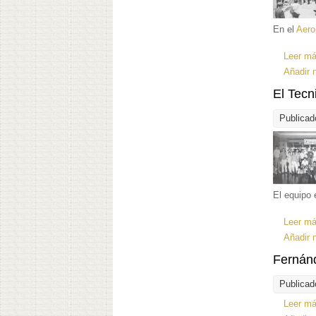
En el
Aerop
Leer m
Añadir 
El Tecn
Publicad
El equipo 
Leer m
Añadir 
Fernán
Publicad
Leer m