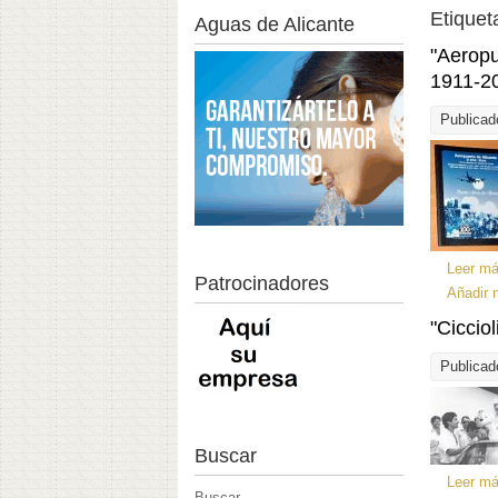
Etiquet
Aguas de Alicante
"Aeropu
1911-2
Publicad
Leer m
Patrocinadores
Añadir 
"Ciccio
Publicad
Buscar
Leer m
Buscar