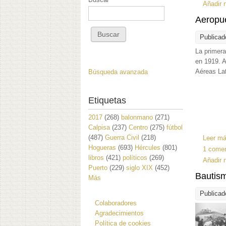
Añadir 
Aeropu
Publicad
La primer
en 1919. A
Aéreas La
Búsqueda avanzada
Etiquetas
2017
(268)
balonmano
(271)
Calpisa
(237)
Centro
(275)
fútbol
(487)
Guerra Civil
(218)
Leer m
Hogueras
(693)
Hércules
(801)
1 comen
libros
(421)
políticos
(269)
Añadir 
Puerto
(229)
siglo XIX
(452)
Bautism
Más
Publicad
Colaboradores
Agradecimientos
Política de cookies